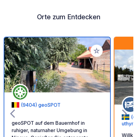
Orte zum Entdecken
Zu Ihren Favoriten 
(9404) geoSPOT
(6
geoSPOT auf dem Bauernhof in
uthyrn
ruhiger, naturnaher Umgebung in
Willko