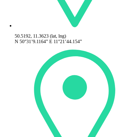
50.5192, 11.3623 (lat, lng)
N 50°31’9.1164” E 11°21’44.154”