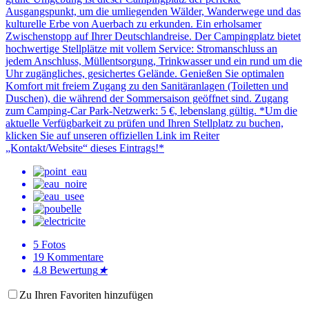
Ausgangspunkt, um die umliegenden Wälder, Wanderwege und das
kulturelle Erbe von Auerbach zu erkunden. Ein erholsamer
Zwischenstopp auf Ihrer Deutschlandreise. Der Campingplatz bietet
hochwertige Stellplätze mit vollem Service: Stromanschluss an
jedem Anschluss, Müllentsorgung, Trinkwasser und ein rund um die
Uhr zugängliches, gesichertes Gelände. Genießen Sie optimalen
Komfort mit freiem Zugang zu den Sanitäranlagen (Toiletten und
Duschen), die während der Sommersaison geöffnet sind. Zugang
zum Camping-Car Park-Netzwerk: 5 €, lebenslang gültig. *Um die
aktuelle Verfügbarkeit zu prüfen und Ihren Stellplatz zu buchen,
klicken Sie auf unseren offiziellen Link im Reiter
„Kontakt/Website“ dieses Eintrags!*
5
Fotos
19
Kommentare
4.8
Bewertung
★
Zu Ihren Favoriten hinzufügen