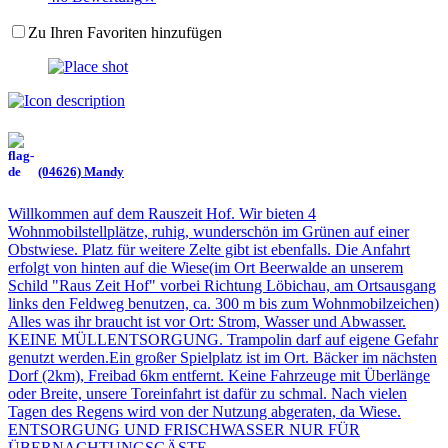
Zu Ihren Favoriten hinzufügen
(04626) Mandy
Willkommen auf dem Rauszeit Hof. Wir bieten 4
Wohnmobilstellplätze, ruhig, wunderschön im Grünen auf einer
Obstwiese. Platz für weitere Zelte gibt ist ebenfalls. Die Anfahrt
erfolgt von hinten auf die Wiese(im Ort Beerwalde an unserem
Schild "Raus Zeit Hof" vorbei Richtung Löbichau, am Ortsausgang
links den Feldweg benutzen, ca. 300 m bis zum Wohnmobilzeichen)
Alles was ihr braucht ist vor Ort: Strom, Wasser und Abwasser.
KEINE MÜLLENTSORGUNG. Trampolin darf auf eigene Gefahr
genutzt werden.Ein großer Spielplatz ist im Ort. Bäcker im nächsten
Dorf (2km), Freibad 6km entfernt. Keine Fahrzeuge mit Überlänge
oder Breite, unsere Toreinfahrt ist dafür zu schmal. Nach vielen
Tagen des Regens wird von der Nutzung abgeraten, da Wiese.
ENTSORGUNG UND FRISCHWASSER NUR FÜR
ÜBERNACHTUNGSGÄSTE