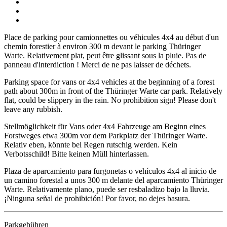
Place de parking pour camionnettes ou véhicules 4x4 au début d'un
chemin forestier à environ 300 m devant le parking Thüringer
Warte. Relativement plat, peut être glissant sous la pluie. Pas de
panneau d'interdiction ! Merci de ne pas laisser de déchets.
Parking space for vans or 4x4 vehicles at the beginning of a forest
path about 300m in front of the Thüringer Warte car park. Relatively
flat, could be slippery in the rain. No prohibition sign! Please don't
leave any rubbish.
Stellmöglichkeit für Vans oder 4x4 Fahrzeuge am Beginn eines
Forstweges etwa 300m vor dem Parkplatz der Thüringer Warte.
Relativ eben, könnte bei Regen rutschig werden. Kein
Verbotsschild! Bitte keinen Müll hinterlassen.
Plaza de aparcamiento para furgonetas o vehículos 4x4 al inicio de
un camino forestal a unos 300 m delante del aparcamiento Thüringer
Warte. Relativamente plano, puede ser resbaladizo bajo la lluvia.
¡Ninguna señal de prohibición! Por favor, no dejes basura.
Parkgebühren