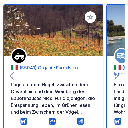
Zu Ihren Favoriten 
(55041) Organic Farm Nico
(5
Ippoc
Lage auf dem Hügel, zwischen dem
Ein ru
Olivenhain und dem Weinberg des
Land, 
Bauernhauses Nico. Für diejenigen, die
mit gr
Entspannung lieben, im Grünen lesen
für gr
und beim Zwitschern der Vögel
Wohnw
aufwachen. VORHER ANRUFEN
Wasse
OBLIGATORISCH, NUR FÜR EINE
Stroma