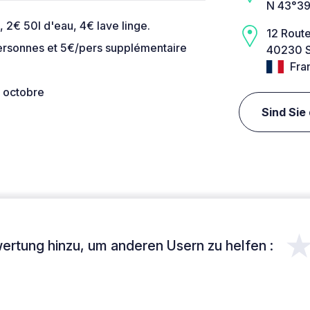
N 43°39
é, 2€ 50l d'eau, 4€ lave linge.
12 Rout
ersonnes et 5€/pers supplémentaire
40230 S
Fra
n octobre
Sind Sie
ertung hinzu, um anderen Usern zu helfen :