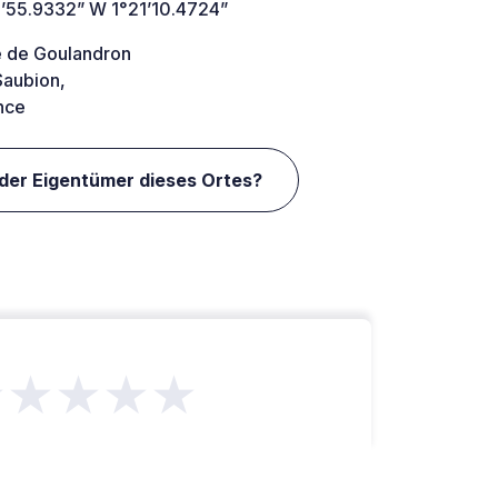
’55.9332” W 1°21’10.4724”
e de Goulandron
aubion,
nce
 der Eigentümer dieses Ortes?
★★★★★