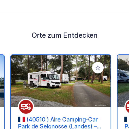
Orte zum Entdecken
en Favoriten hinzufügen
Zu Ihren Favorit
(40510 ) Aire Camping-Car
Park de Seignosse (Landes) –
P