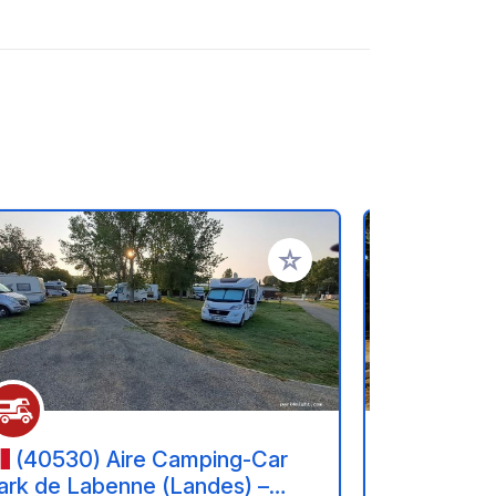
en hinzufügen
Zu Ihren Favoriten hinzufü
(40530) Aire Camping-Car
(40660
ark de Labenne (Landes) –
Park de M