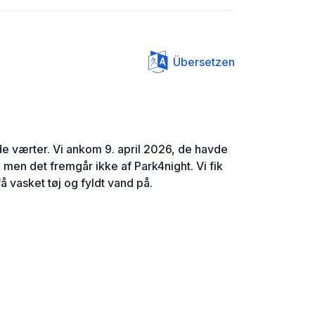
Übersetzen
de værter. Vi ankom 9. april 2026, de havde
 men det fremgår ikke af Park4night. Vi fik
få vasket tøj og fyldt vand på.