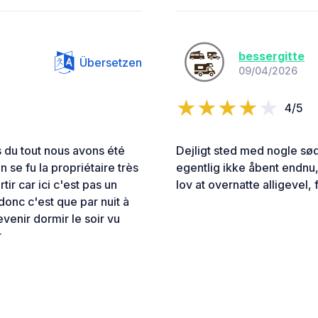
bessergitte
Übersetzen
09/04/2026
4/5
 du tout nous avons été
Dejligt sted med nogle sø
n se fu la propriétaire très
egentlig ikke åbent endnu,
ir car ici c'est pas un
lov at overnatte alligevel, 
onc c'est que par nuit à
evenir dormir le soir vu
r