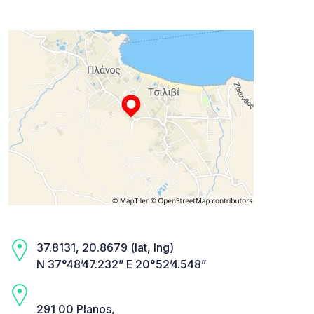
37.8131, 20.8679 (lat, lng)
N 37°48’47.232” E 20°52’4.548”
291 00 Planos,