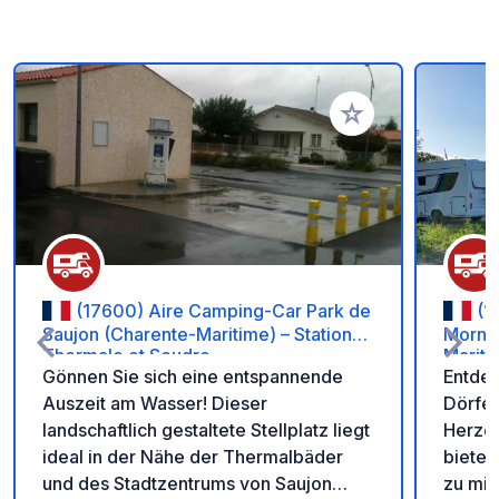
Zu Ihren Favoriten 
(17600) Aire Camping-Car Park de
(1
Saujon (Charente-Maritime) – Station
Morna
Thermale et Seudre
Mariti
Gönnen Sie sich eine entspannende
Entdec
France
Auszeit am Wasser! Dieser
Dörfer
landschaftlich gestaltete Stellplatz liegt
Herzen
ideal in der Nähe der Thermalbäder
bietet
und des Stadtzentrums von Saujon
zu mit