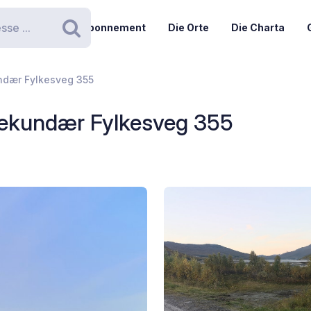
Abonnement
Die Orte
Die Charta
Suchen
undær Fylkesveg 355
- Sekundær Fylkesveg 355