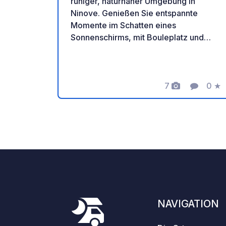
ruhiger, naturnaher Umgebung in
Ninove. Genießen Sie entspannte
Momente im Schatten eines
Sonnenschirms, mit Bouleplatz und
Ponyreiten für Kinder. Ein idealer Ort
für eine erholsame Auszeit. Vielen
Dank an den Besitzer für diesen tollen
geoSPOT! :) Zur Erinnerung: - Denken
7
0
★
Fotos
Komment
Bewe
Sie daran, den geoCode bei Ihrer
Ankunft zu registrieren - Mein
Fahrzeug ist mit Sanitäranlagen
ausgestattet - ⚠️ Kein Feuer, kein
Grillen! - Freie Spende und keine
Provision für den Eigentümer. - Paypal
https://www.paypal.com/paypalme/Ti
mOst1983 - https://geospot.app/de
NAVIGATION