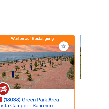
Warten auf Bestätigung
en hinzufügen
Zu Ihren Favoriten hinzufü
(17-23
(18038) Green Park Area
Entdecken S
osta Camper - Sanremo