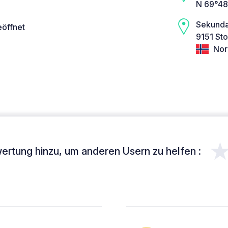
N 69°48
Sekundæ
eöffnet
9151 Sto
Nor
ertung hinzu, um anderen Usern zu helfen :