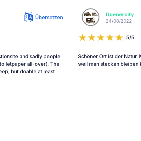
Doenercity
Übersetzen
24/08/2022
5/5
ctionsite and sadly people
Schöner Ort ist der Natur.
 toiletpaper all-over). The
weil man stecken bleiben 
eep, but doable at least