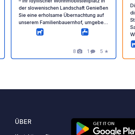
– Ihr idyllischer Wohnmobilstellplatz in
D
der slowenischen Landschaft Genießen
di
Sie eine erholsame Übernachtung auf
St
unserem Familienbauernhof, umgeben
S
von Natur und authentischem
W
Landleben. Der großzügige und ruhige
V
Parkplatz liegt in unmittelbarer Nähe zu
G
unseren Kühen, Hühnern und unserem
8
1
5
★
ar
rtung
Fotos
Kommentar
Bewertung
je
Pony und bietet Ihnen die perfekte
a
Balance zwischen Bauernhofleben und
id
Entspannung. Unser rund um die Uhr
un
geöffneter Hofladen bietet eine große
P
Auswahl an frischen, hausgemachten
Produkten, darunter Milch, Joghurt,
Käse, Sauermilch, Eiskaffee, Eier,
Kartoffeln, Bohnen und saisonales
Gemüse – alles aus eigener Produktion
ÜBER
oder von Bauernhöfen aus der Region.
Wir sind nur 3 Minuten von der