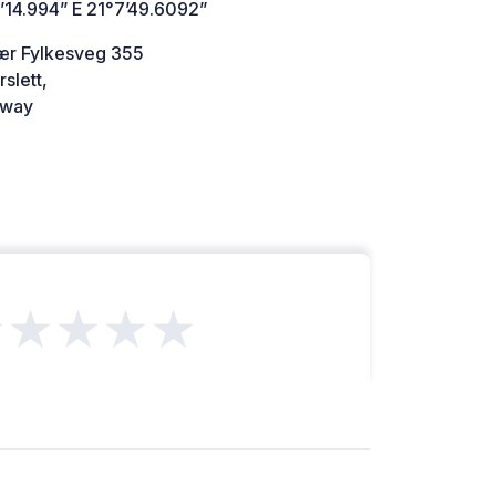
’14.994” E 21°7’49.6092”
r Fylkesveg 355
rslett,
way
★★★★★