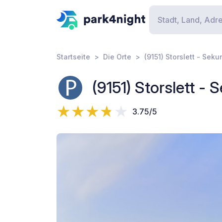
Startseite
Die Orte
(9151) Storslett - Sek
(9151) Storslett 
3.75/5