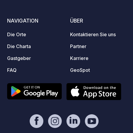
Grillen! - Freie Spende und keine
du sla
Provision für den Eigentümer. - Paypal
nature
https://www.paypal.com/paypalme/Ti
NAVIGATION
ÜBER
Kontro
mOst1983 - https://geospot.app/de
och bo
Die Orte
Kontaktieren Sie uns
campin
webbpl
Die Charta
Partner
Gastgeber
Karriere
FAQ
GeoSpot