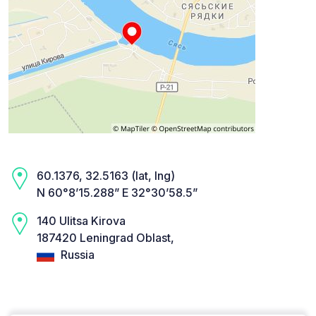
60.1376, 32.5163 (lat, lng)
N 60°8’15.288” E 32°30’58.5”
140 Ulitsa Kirova
187420 Leningrad Oblast,
Russia