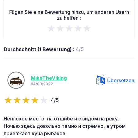
Fügen Sie eine Bewertung hinzu, um anderen Usern
zu helfen :
★★★★★
Durchschnitt (1 Bewertung) :
4/5
MikeTheViking
Übersetzen
04/08/2022
4/5
Неплохое место, на отшибе и с видом на реку.
Ночью здесь довольно темно и стрёмно, а утром
приезжает куча рыбаков.