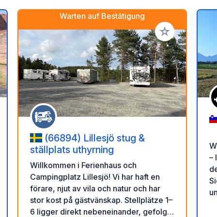
Warten auf Bestätigung
en Favoriten hinzufügen
Zu Ihren Favorit
(66894) Lillesjö stug &
W
ställplats uthyrning
– 
Willkommen i Ferienhaus och
de
Campingplatz Lillesjö! Vi har haft en
S
förare, njut av vila och natur och har
u
stor kost på gästvänskap. Stellplätze 1–
v
6 ligger direkt nebeneinander, gefolgt
L