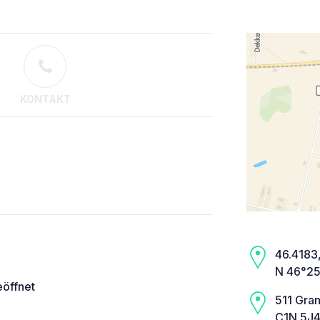
KONTAKT
46.4183,
N 46°25
eöffnet
511 Gran
C1N 5J4