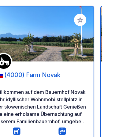
en hinzufügen
Zu Ihren Favoriten hinzufü
(4000) Farm Novak
(18038
Sosta Ca
illkommen auf dem Bauernhof Novak
Ein moderner
Ihr idyllischer Wohnmobilstellplatz in
Wohnmobilst
r slowenischen Landschaft Genießen
Der Camping
ie eine erholsame Übernachtung auf
Stellplätze 
nserem Familienbauernhof, umgeben
Außerdem gi
on Natur und authentischem
mit Duschen
andleben. Der großzügige und ruhige
Kürze verfüg