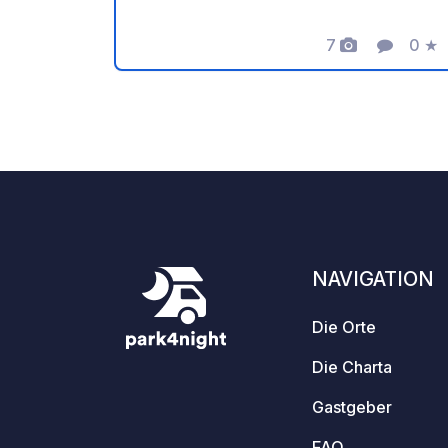
Dank an den Besitzer für diesen tollen
geoSPOT! :) Zur Erinnerung: - Denken
7
0
★
Fotos
Komment
Bewe
Sie daran, den geoCode bei Ihrer
Ankunft zu registrieren - Mein
Fahrzeug ist mit Sanitäranlagen
ausgestattet - ⚠️ Kein Feuer, kein
Grillen! - Freie Spende und keine
Provision für den Eigentümer. - Paypal
https://www.paypal.com/paypalme/Ti
mOst1983 - https://geospot.app/de
NAVIGATION
Die Orte
Die Charta
Gastgeber
FAQ