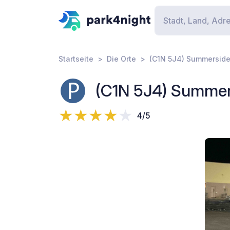
Startseite
Die Orte
(C1N 5J4) Summerside -
(C1N 5J4) Summersi
4/5