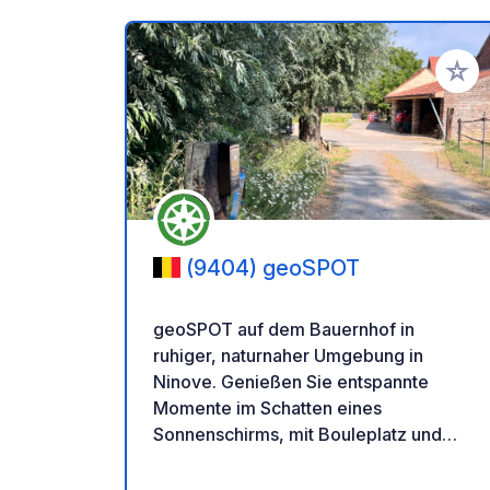
Zu Ihr
(9404) geoSPOT
geoSPOT auf dem Bauernhof in
ruhiger, naturnaher Umgebung in
Ninove. Genießen Sie entspannte
Momente im Schatten eines
Sonnenschirms, mit Bouleplatz und
Ponyreiten für Kinder. Ein idealer Ort
für eine erholsame Auszeit. Vielen