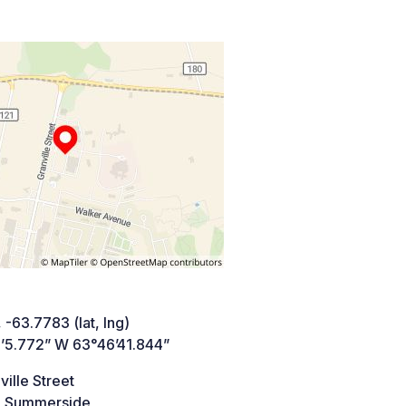
 -63.7783 (lat, lng)
’5.772” W 63°46’41.844”
ville Street
 Summerside,