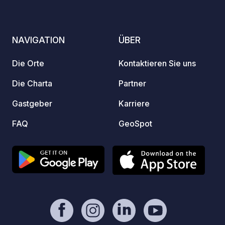
entfernt. UMA hat auf allen Plattformen,
online
auf denen es beworben wird,
telefo
ausschließlich 5-Sterne-Bewertungen.
garant
NAVIGATION
ÜBER
Erleben Sie familiäre Gastfreundschaft
erleic
und genießen Sie einen rundum
Die Orte
Kontaktieren Sie uns
gelungenen Urlaub.
Die Charta
Partner
Gastgeber
Karriere
FAQ
GeoSpot