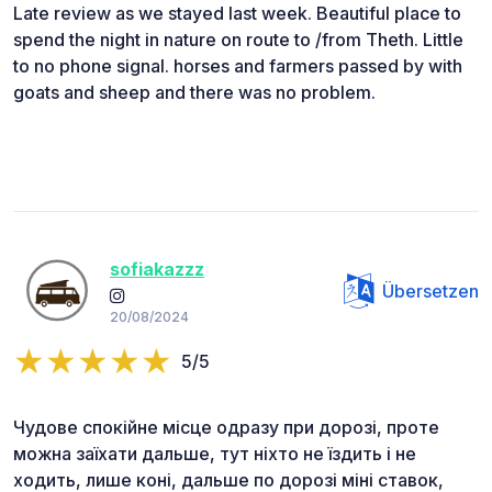
Late review as we stayed last week. Beautiful place to
spend the night in nature on route to /from Theth. Little
to no phone signal. horses and farmers passed by with
goats and sheep and there was no problem.
sofiakazzz
Übersetzen
20/08/2024
5/5
Чудове спокійне місце одразу при дорозі, проте
можна заїхати дальше, тут ніхто не їздить і не
ходить, лише коні, дальше по дорозі міні ставок,