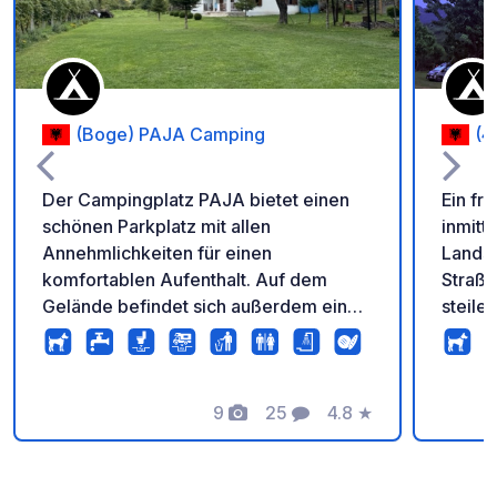
(Boge) PAJA Camping
(4
Der Campingplatz PAJA bietet einen
Ein fr
schönen Parkplatz mit allen
inmitt
Annehmlichkeiten für einen
Landsc
komfortablen Aufenthalt. Auf dem
Straß
Gelände befindet sich außerdem ein
steile
kleines Café/Restaurant mit
Alpenl
traditionellen albanischen Bio-
eine r
Gerichten. Zur Ausstattung gehören
Zelte,
drei separate Badezimmer mit Dusche,
9
25
4.8
★
Der Pl
Fotos
Kommentare
Bewertung
eine Waschmaschine, eine
Regel
Küchenspüle, ein Holzofen, ein
Zelten
Außengrill, eine Feuerstelle und
tradit