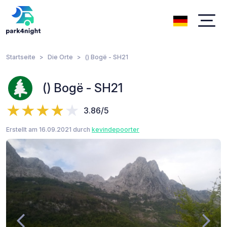
Startseite
Die Orte
() Bogë - SH21
() Bogë - SH21
3.86/5
Erstellt am 16.09.2021 durch
kevindepoorter