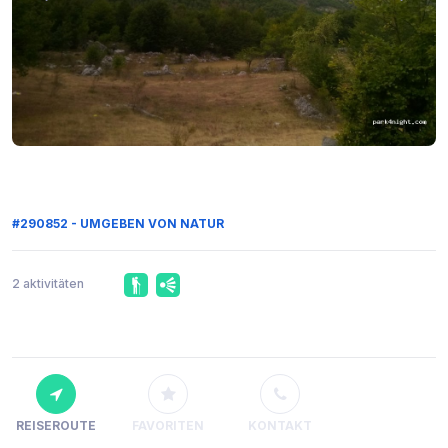
#290852 - UMGEBEN VON NATUR
2 aktivitäten
REISEROUTE
FAVORITEN
KONTAKT