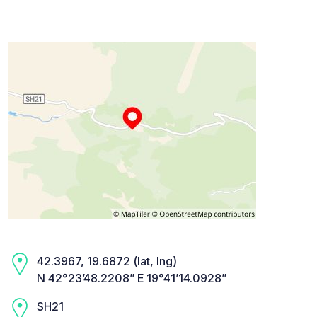
42.3967, 19.6872 (lat, lng)
N 42°23’48.2208” E 19°41’14.0928”
SH21