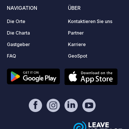
nature
https://www.paypal.com/paypalme/Ti
NAVIGATION
ÜBER
Kontro
mOst1983 - https://geospot.app/de
och bo
Die Orte
Kontaktieren Sie uns
campin
webbpl
Die Charta
Partner
Gastgeber
Karriere
FAQ
GeoSpot