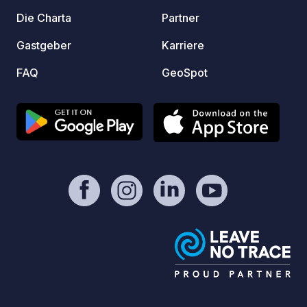
und di
Die Charta
Partner
Inform
Gastgeber
Karriere
Websit
Verbra
FAQ
GeoSpot
Sanitä