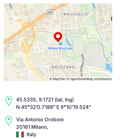
45.5335, 9.1721 (lat, lng)
N 45°32’0.7188” E 9°10’19.524”
Via Antonio Oroboni
20161 Milano,
Italy