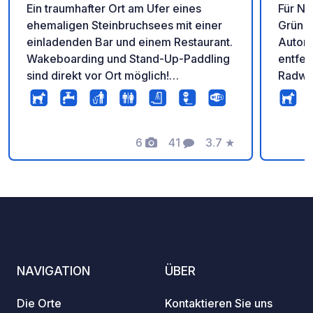
Ein traumhafter Ort am Ufer eines
Für Na
ehemaligen Steinbruchsees mit einer
Grün u
einladenden Bar und einem Restaurant.
Automi
Wakeboarding und Stand-Up-Paddling
entfer
sind direkt vor Ort möglich!
Radwe
Entspannung pur am Seeufer unweit
zum Ti
von Mailand. Ein wirklich einzigartiger
führen
Ort!
einen 
6
41
3.7
★
Waldes
Fotos
Kommentare
Bewertung
Pappel
Drei W
Gesam
Ihnen zur V
einen 
zum Ra
Reserv
NAVIGATION
ÜBER
Dorf g
Restau
Die Orte
Kontaktieren Sie uns
Reserv