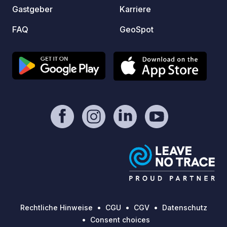
Gastgeber
Karriere
Naturs
sind h
FAQ
GeoSpot
eine s
tollen
italie
des St
Campin
Richtig
Rechtliche Hinweise
CGU
CGV
Datenschutz
Consent choices