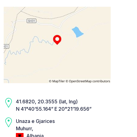
41.6820, 20.3555 (lat, lng)
N 41°40’55.164” E 20°21’19.656”
Unaza e Gjarices
Muhurr,
Albania