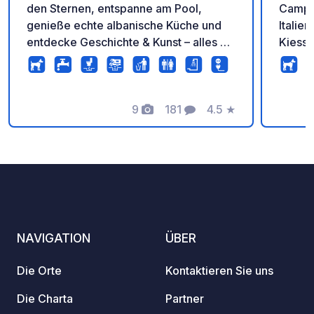
den Sternen, entspanne am Pool,
Campin
genieße echte albanische Küche und
Italie
entdecke Geschichte & Kunst – alles an
Kiesst
einem unvergesslichen Ort. Buche jetzt
vierjä
dein Natur-Abenteuer!
umgebe
für gr
9
181
4.5
★
Länge 
Fotos
Kommentare
Bewertung
möglic
Erfris
Whirlp
Fitnes
sauber
Dusche
Salzwa
NAVIGATION
ÜBER
Abwas
Frisch
Die Orte
Kontaktieren Sie uns
WLAN i
für ei
Die Charta
Partner
und in