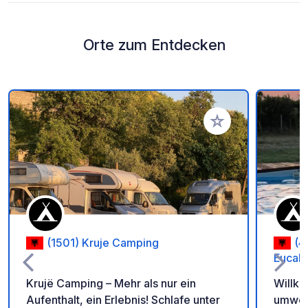
Orte zum Entdecken
Zu Ihren Favoriten 
(1501) Kruje Camping
(4
Eucaly
Krujë Camping – Mehr als nur ein
Willk
Aufenthalt, ein Erlebnis! Schlafe unter
umwelt