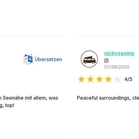
nickysgoing
Übersetzen
07/06/2025
4/5
in Seenähe mit allem, was
Peaceful surroundings, cle
g, top!