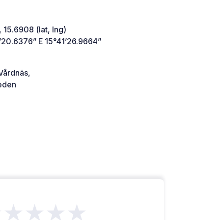
 15.6908 (lat, lng)
’20.6376” E 15°41’26.9664”
Vårdnäs,
den
★★★★★