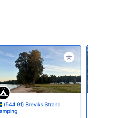
en hinzufügen
Zu Ihren Favoriten hinzufü
(544 91) Breviks Strand
(598 
amping