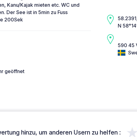
sen, Kanu/Kajak mieten etc. WC und
 Der See ist in 5min zu Fuss
58.2391,
che 200Sek
N 58°14
590 45 
Swe
hr geöffnet
ertung hinzu, um anderen Usern zu helfen :