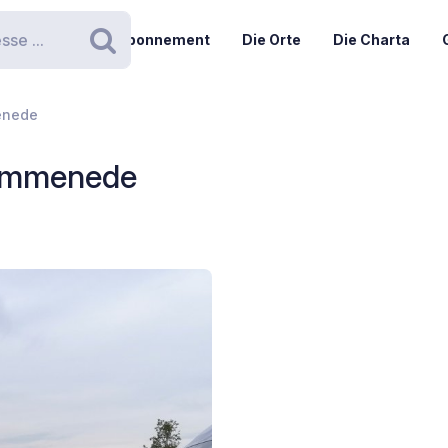
Abonnement
Die Orte
Die Charta
Suchen
enede
ommenede