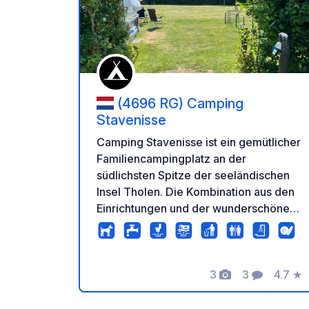
Zu Ihr
(4696 RG) Camping
Stavenisse
Camping Stavenisse ist ein gemütlicher
Familiencampingplatz an der
südlichsten Spitze der seeländischen
Insel Tholen. Die Kombination aus den
Einrichtungen und der wunderschönen
Lage direkt an der Oosterschelde sorgt
dafür, dass es auf und außerhalb des
Campingplatzes mehr als genug zu tun
3
3
4.7
★
gibt. Ein einzigartiger Ort!
Fotos
Kommentare
Bewer