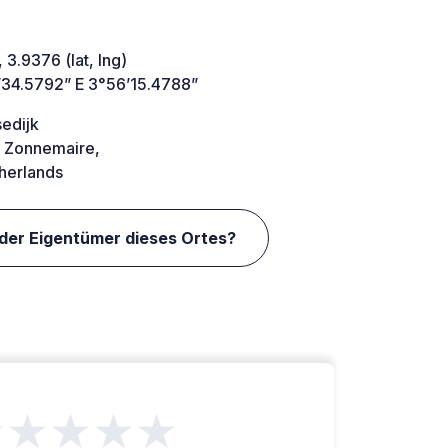
 3.9376 (lat, lng)
’34.5792” E 3°56’15.4788”
sedijk
 Zonnemaire,
herlands
 der Eigentümer dieses Ortes?
★★★★★