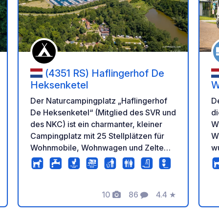
en Favoriten hinzufügen
Zu Ihren Favorit
(4351 RS) Haflingerhof De
Heksenketel
W
Der Naturcampingplatz „Haflingerhof
De
De Heksenketel“ (Mitglied des SVR und
d
des NKC) ist ein charmanter, kleiner
W
Campingplatz mit 25 Stellplätzen für
Wo
Wohnmobile, Wohnwagen und Zelte
w
(Wanderzelte), eingebettet in eine
Vo
windgeschützte Grünanlage. Die
a
Stellplätze sind mit Muscheln
m
10
86
4.4
★
gepflastert und verfügen über einen
ab
tung
Fotos
Kommentare
Bewertung
Trinkwasserhahn, einen 16-Ampere-
d
Stromanschluss und Kabelfernsehen.
un