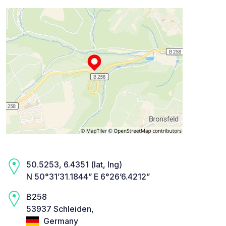
50.5253, 6.4351 (lat, lng)
N 50°31’31.1844” E 6°26’6.4212”
B258
53937 Schleiden,
Germany