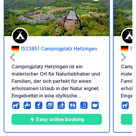
Zu Ihren Favoriten 
(52385) Campingplatz Hetzingen
(5
Campingplatz Hetzingen ist ein
Campin
malerischer Ort für Naturliebhaber und
maleri
Familien, der sich perfekt für einen
Famili
erholsamen Urlaub in der Natur eignet.
erhols
Eingebettet in eine idyllische
Eingeb
Landschaft unterhalb der Burg
Landsc
Nideggen und direkt an der Rur bietet
Nidegg
der Platz Stellplätze für Wohnmobile,
der Pl
Easy online booking
die von teilweise von Bäumen
die vo
umgeben sind. Die ruhige Atmosphäre
umgebe