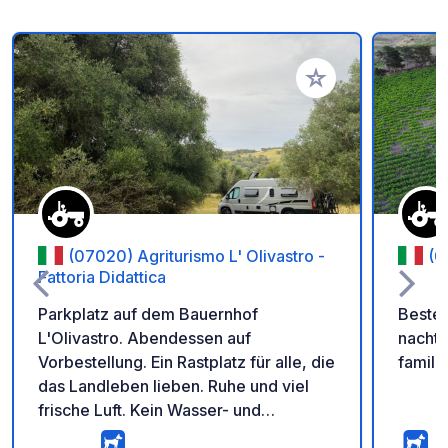
Zu Ihren Favoriten 
(07020) Agriturismo L' Olivastro -
(0
Fattoria Didattica
Parkplatz auf dem Bauernhof
Bester
L'Olivastro. Abendessen auf
nacht 
Vorbestellung. Ein Rastplatz für alle, die
famili
das Landleben lieben. Ruhe und viel
frische Luft. Kein Wasser- und
Stromanschluss. Willkommen auf dem