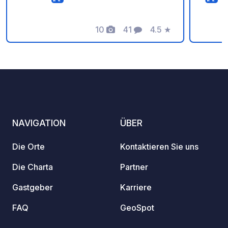
Bauernhof L'Olivastro. Umgeben von
1.500 Jahre alten Olivenbäumen.
Parken Sie kostenlos und im Schatten
10
41
4.5
★
Fotos
Kommentare
Bewertung
mit Ihrem Wohnmobil. Genießen Sie
unsere hausgemachten sardischen
Spezialitäten. Willkommen auf dem
Bauernhof L'Olivastro ...
NAVIGATION
ÜBER
Die Orte
Kontaktieren Sie uns
Die Charta
Partner
Gastgeber
Karriere
FAQ
GeoSpot