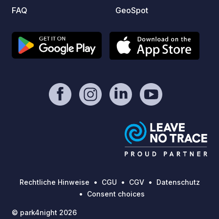
unvergesslichen Urlaub mitten im
werden
FAQ
GeoSpot
Grünen.
Aktivi
aufge
Empfan
Aufent
gestalten. Das Restaurant
Wir fr
begrüß
Rechtliche Hinweise
CGU
CGV
Datenschutz
Consent choices
© park4night 2026