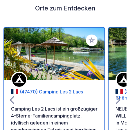
Orte zum Entdecken
Zu Ihren Favoriten 
(47470) Camping Les 2 Lacs
(8
Chêne
Camping Les 2 Lacs ist ein großzügiger
NEUE 
4-Sterne-Familiencampingplatz,
WILLK
idyllisch gelegen in einem
In Mon
wunderschönen Tal mit zwei herrlichen
Lac de