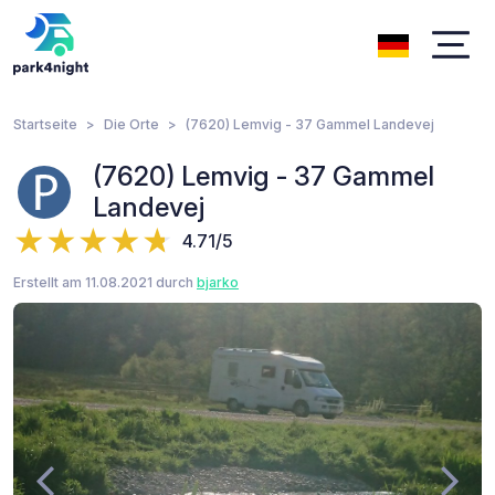
Startseite
Die Orte
(7620) Lemvig - 37 Gammel Landevej
(7620) Lemvig - 37 Gammel
Landevej
4.71/5
Erstellt am 11.08.2021 durch
bjarko