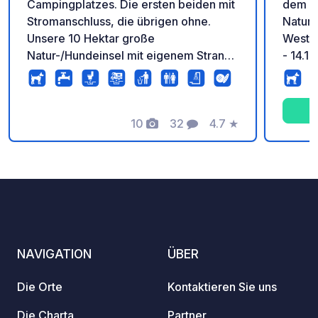
Campingplatzes. Die ersten beiden mit
dem 1
Stromanschluss, die übrigen ohne.
Naturc
Unsere 10 Hektar große
Westkü
Natur-/Hundeinsel mit eigenem Strand.
- 14.1
2 Sanitärgebäude zur kostenlosen
15.11.2025) Willkom
Nutzung.
Campi
Dänemarks 
10
32
4.7
★
Campin
Fotos
Kommentare
Bewertung
atemb
Westkü
beeind
Entdec
Alltag 
Meeres
unberü
NAVIGATION
ÜBER
erlebe
Die Orte
Kontaktieren Sie uns
Die Charta
Partner