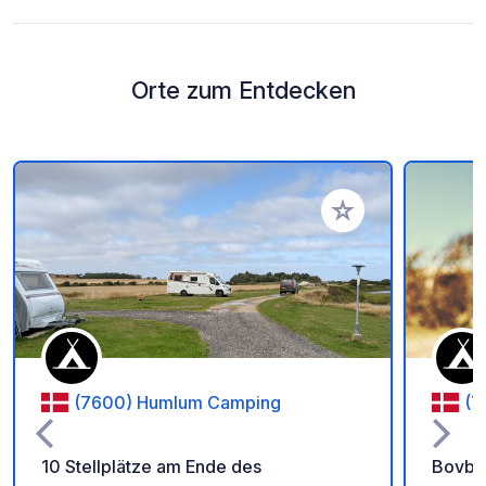
Orte zum Entdecken
Zu Ihren Favoriten 
(7600) Humlum Camping
(7
10 Stellplätze am Ende des
Bovbj