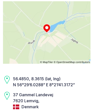
56.4850, 8.3615 (lat, lng)
N 56°29’6.0288” E 8°21’41.3172”
37 Gammel Landevej
7620 Lemvig,
Denmark