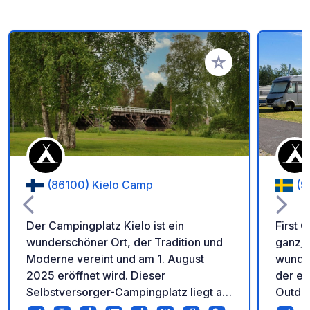
Zu Ihren Favoriten 
(86100) Kielo Camp
(9
Der Campingplatz Kielo ist ein
First 
wunderschöner Ort, der Tradition und
ganzjä
Moderne vereint und am 1. August
wunder
2025 eröffnet wird. Dieser
der ei
Selbstversorger-Campingplatz liegt auf
Outdoo
einer malerischen Insel in Pyhäjoki, nur
Erlebn