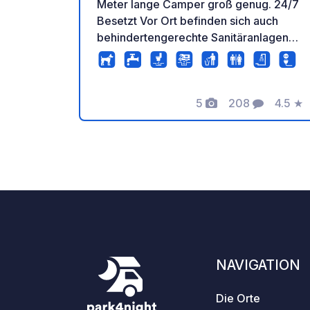
Meter lange Camper groß genug. 24/7
Besetzt Vor Ort befinden sich auch
behindertengerechte Sanitäranlagen
sowie Waschmaschinen und Trockner.
Neu: Fahrradverleih und Mini-
Market.Neu Cafe/Bar auf der
5
208
4.5
★
Dachterrasse Nicht weit von Alt-Korinth
Fotos
Kommentare
Bewer
mit den archäologischen
Ausgrabungen entfernt. Bis zum Meer
sind es 2 km und zum Ort 1,2 km.
NAVIGATION
Die Orte