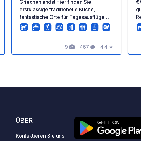
Griechenlands! Hier finden Sie
€/Per
erstklassige traditionelle Küche,
gi
fantastische Orte für Tagesausflüge
R
und vor allem griechische
An
Gastfreundschaft!! Der
W
Wohnmobilstellplatz bietet
si
9
467
4.4
★
erstklassigen Kundenservice und erfüllt
w
tung
Fotos
Kommentare
Bewertung
gleichzeitig alle erforderlichen
an
Standards der Europäischen Union.
A
Vielen Dank, dass Sie uns zum besten
Ca
privaten Stellplatz für Wohnmobile in
Re
Griechenland gemacht haben!!!!
gr
Weitere Informationen finden Sie auf
S
unserer Website!!!!
F
h
Ü
ÜBER
e
C
Kontaktieren Sie uns
S