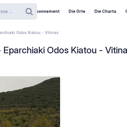
Abonnement
Die Orte
Die Charta
Suchen
parchiaki Odos Kiatou - Vitinas
- Eparchiaki Odos Kiatou - Vitin