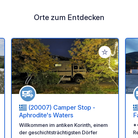
Orte zum Entdecken
en Favoriten hinzufügen
Zu Ihren Favorit
(20007) Camper Stop -
Aphrodite's Waters
F
Willkommen im antiken Korinth, einem
*
der geschichtsträchtigsten Dörfer
R