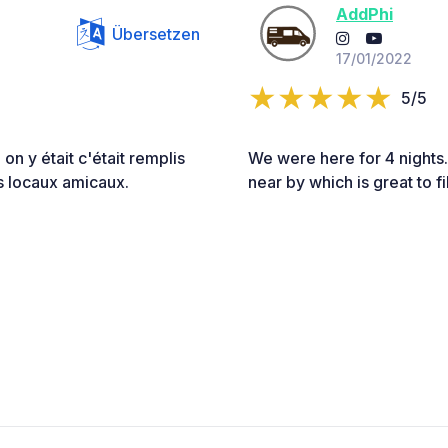
AddPhi
Übersetzen
17/01/2022
5/5
on y était c'était remplis
We were here for 4 nights. 
s locaux amicaux.
near by which is great to f