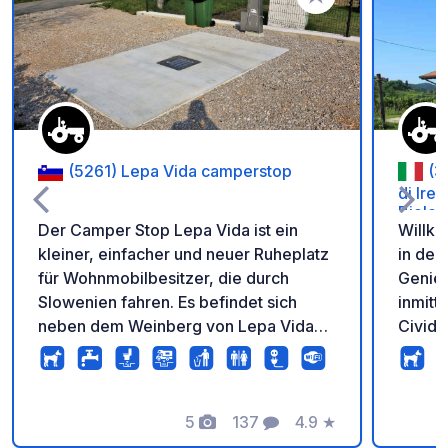
Zu Ihren Favoriten 
(5261) Lepa Vida camperstop
(3
di Ire
Biolog
Der Camper Stop Lepa Vida ist ein
Willk
kleiner, einfacher und neuer Ruheplatz
in den 
für Wohnmobilbesitzer, die durch
Genieß
Slowenien fahren. Es befindet sich
inmitt
neben dem Weinberg von Lepa Vida
Civida
und ist ein perfekter Zwischenstopp für
vom hi
alle Weinliebhaber und jeden, der mehr
UNESCO
über Slowenien und besonders das
meine
Vipava-Tal erfahren möchten. Es ist
5
137
4.9
★
Borgo 
Fotos
Kommentare
Bewertung
auch ein idealer Ausgangspunkt um
verkos