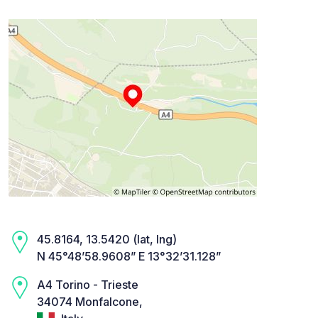
45.8164, 13.5420 (lat, lng)
N 45°48’58.9608” E 13°32’31.128”
A4 Torino - Trieste
34074 Monfalcone,