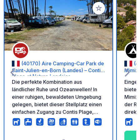
Zu Ihren Favoriten 
(40170) Aire Camping-Car Park de
(4
Saint-Julien-en-Born (Landes) – Contis
Mimiz
Plage et Nature Landaise
Die perfekte Kombination aus
Eingeb
ländlicher Ruhe und Ozeanwellen! In
bietet
einer ruhigen, bewaldeten Umgebung
Mimiza
gelegen, bietet dieser Stellplatz einen
der Re
einfachen Zugang zu Contis Plage,
direk
seinem berühmten schwarz-weißen
Schwi
Leuchtturm und den endlosen
oder e
Sandstränden über direkte Radwege.
Stränd