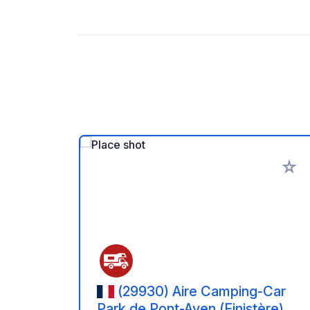
Zu Ihr
(29930) Aire Camping-Car
Park de Pont-Aven (Finistère) –