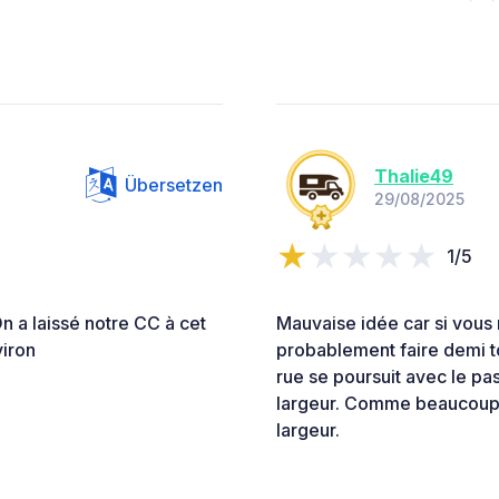
Thalie49
Übersetzen
29/08/2025
1/5
n a laissé notre CC à cet
Mauvaise idée car si vous
viron
probablement faire demi to
rue se poursuit avec le pa
largeur. Comme beaucoup 
largeur.