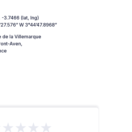
 -3.7466 (lat, lng)
’27.576” W 3°44’47.8968”
 de la Villemarque
ont-Aven,
nce
★★★★★