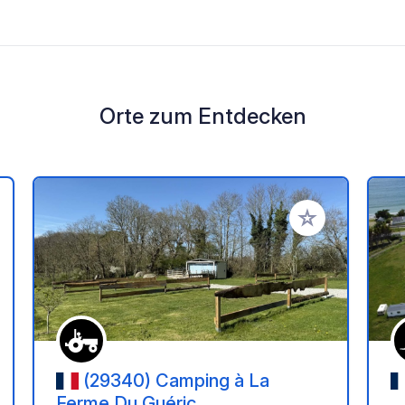
Orte zum Entdecken
en Favoriten hinzufügen
Zu Ihren Favorit
(29340) Camping à La
Ferme Du Guéric