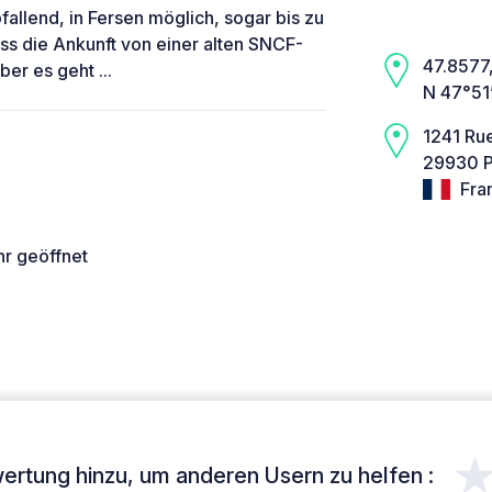
allend, in Fersen möglich, sogar bis zu
ass die Ankunft von einer alten SNCF-
47.8577,
ber es geht ...
N 47°51
1241 Rue
29930 P
Fra
hr geöffnet
ertung hinzu, um anderen Usern zu helfen :