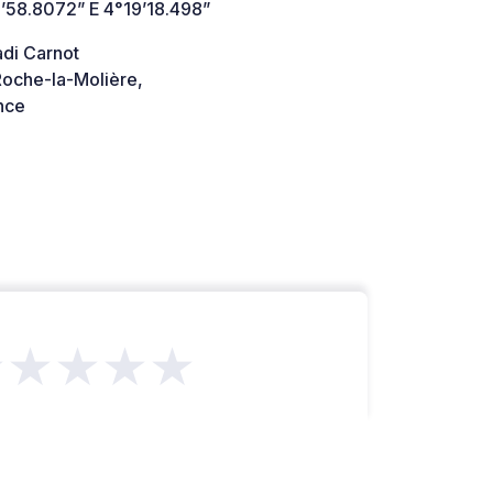
’58.8072” E 4°19’18.498”
adi Carnot
oche-la-Molière,
nce
★★★★★