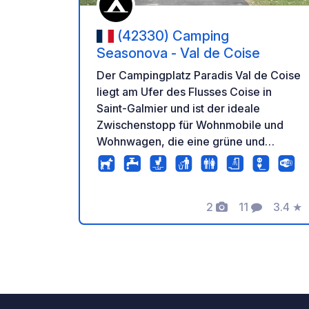
(42330) Camping
Seasonova - Val de Coise
Der Campingplatz Paradis Val de Coise
liegt am Ufer des Flusses Coise in
Saint-Galmier und ist der ideale
Zwischenstopp für Wohnmobile und
Wohnwagen, die eine grüne und
erholsame Auszeit in der Loire suchen.
Vom Campingplatz aus ist die Altstadt
dieses berühmten Kurorts bequem zu
2
11
3.4
★
Fuß zu erreichen. Er bietet geräumige
Fotos
Kommentare
Bewer
und schattige Stellplätze, die perfekt
für Fahrzeuge jeder Größe geeignet
sind, und die gemütliche Atmosphäre
von Camping Paradis. Hunde sind
willkommen.