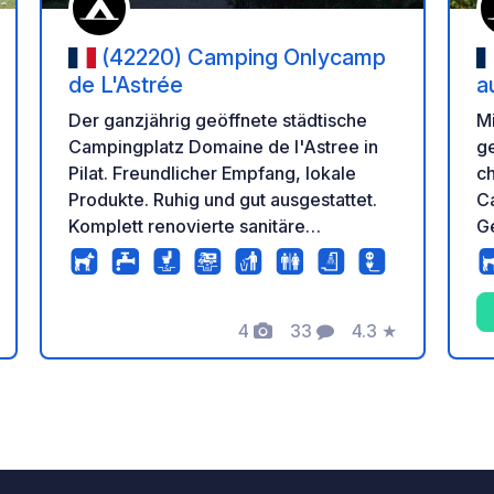
(42220) Camping Onlycamp
de L'Astrée
a
Der ganzjährig geöffnete städtische
Mi
Campingplatz Domaine de l'Astree in
g
Pilat. Freundlicher Empfang, lokale
ch
Produkte. Ruhig und gut ausgestattet.
C
Komplett renovierte sanitäre
G
Einrichtungen. Kabellos. Weitere
a
Informationen finden Sie auf der
de
Website der Stadt.
un
4
33
4.3
★
Ca
tung
Fotos
Kommentare
Bewertung
Platz. Von 
be
en
At
Wa
Ca