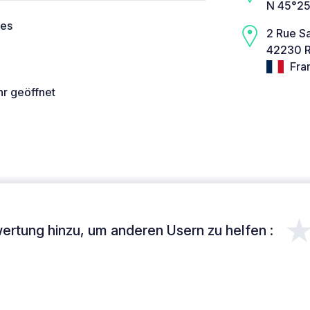
N 45°25
ces
2 Rue S
42230 R
Fra
hr geöffnet
ertung hinzu, um anderen Usern zu helfen :