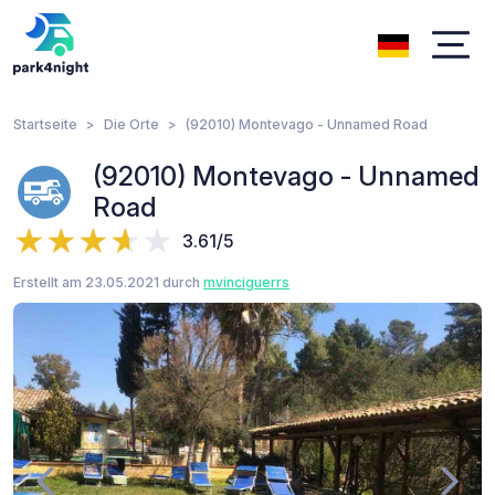
Startseite
Die Orte
(92010) Montevago - Unnamed Road
(92010) Montevago - Unnamed
Road
3.61/5
Erstellt am 23.05.2021 durch
mvinciguerrs