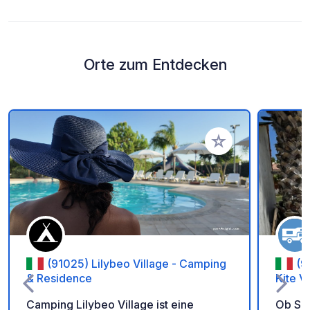
Orte zum Entdecken
Zu Ihren Favoriten 
(91025) Lilybeo Village - Camping
(9
& Residence
Kite V
Camping Lilybeo Village ist eine
Ob Sie