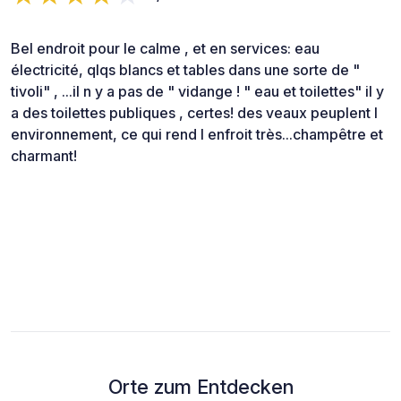
Bel endroit pour le calme , et en services: eau
électricité, qlqs blancs et tables dans une sorte de "
tivoli" , ...il n y a pas de " vidange ! " eau et toilettes" il y
a des toilettes publiques , certes! des veaux peuplent l
environnement, ce qui rend l enfroit très...champêtre et
charmant!
Orte zum Entdecken