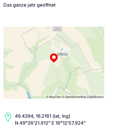
Das ganze jahr geöffnet
49.4394, 16.2161 (lat, lng)
N 49°26’21.912” E 16°12’57.924”