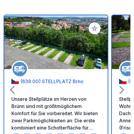
Zu Ihren Favoriten 
(639 00) STELLPLATZ Brno
(6
Unsere Stellplätze im Herzen von
Stellpl
Brünn sind mit größtmöglichem
Wohnm
Komfort für Sie vorbereitet. Wir bieten
Dachze
zwei Parkmöglichkeiten an: Die erste
Anneh
kombiniert eine Schotterfläche für
(Frisc