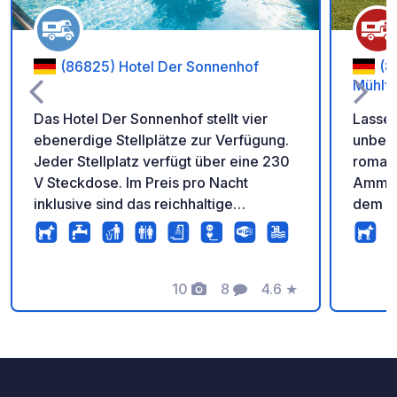
(86825) Hotel Der Sonnenhof
(8
Mühlfe
Das Hotel Der Sonnenhof stellt vier
Lassen
ebenerdige Stellplätze zur Verfügung.
unbesc
Jeder Stellplatz verfügt über eine 230
romant
V Steckdose. Im Preis pro Nacht
Ammers
inklusive sind das reichhaltige
dem Al
Frühstücksbüffet (7-11.30 Uhr), die
wohltu
Nutzung des Wellness- und
südlic
Saunabereichs (7-21 Uhr) und ein
freuen
Willkommensdrink an der Hotelbar. Vor
10
8
4.6
★
begrüß
Fotos
Kommentare
Bewertung
Ort haben Sie die Möglichkeit, eines
täglic
unserer drei Restaurants sowie unsere
Dusch
Hotelbar zu besuchen. Bad Wörishofen
nur mi
und Umgebung finden sich schöne
Reserv
Spazier- und Wanderwege und die