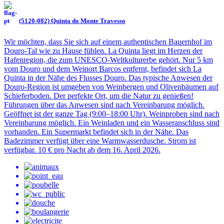
(5120-082) Quinta do Monte Travesso
Wir möchten, dass Sie sich auf einem authentischen Bauernhof im
Douro-Tal wie zu Hause fühlen. La Quinta liegt im Herzen der
Hafenregion, die zum UNESCO-Weltkulturerbe gehört. Nur 5 km
vom Douro und dem Weinort Barcos entfernt, befindet sich La
Quinta in der Nähe des Flusses Douro. Das typische Anwesen der
Douro-Region ist umgeben von Weinbergen und Olivenbäumen auf
Schieferboden. Der perfekte Ort, um die Natur zu genießen!
Führungen über das Anwesen sind nach Vereinbarung möglich.
Geöffnet ist der ganze Tag (9:00–18:00 Uhr). Weinproben sind nach
Vereinbarung möglich. Ein Weinladen und ein Wasseranschluss sind
vorhanden. Ein Supermarkt befindet sich in der Nähe. Das
Badezimmer verfügt über eine Warmwasserdusche. Strom ist
verfügbar. 10 € pro Nacht ab dem 16. April 2026.