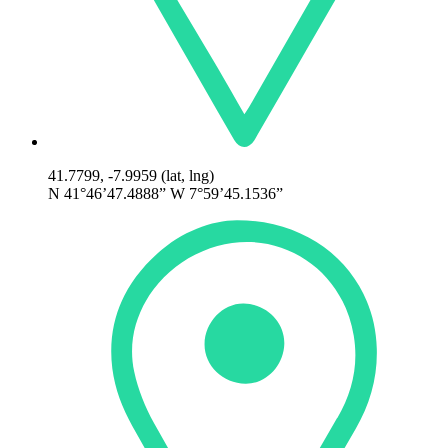
41.7799, -7.9959 (lat, lng)
N 41°46’47.4888” W 7°59’45.1536”