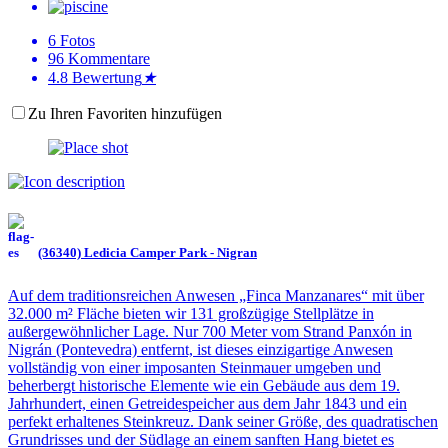
6
Fotos
96
Kommentare
4.8
Bewertung
★
Zu Ihren Favoriten hinzufügen
(36340) Ledicia Camper Park - Nigran
Auf dem traditionsreichen Anwesen „Finca Manzanares“ mit über
32.000 m² Fläche bieten wir 131 großzügige Stellplätze in
außergewöhnlicher Lage. Nur 700 Meter vom Strand Panxón in
Nigrán (Pontevedra) entfernt, ist dieses einzigartige Anwesen
vollständig von einer imposanten Steinmauer umgeben und
beherbergt historische Elemente wie ein Gebäude aus dem 19.
Jahrhundert, einen Getreidespeicher aus dem Jahr 1843 und ein
perfekt erhaltenes Steinkreuz. Dank seiner Größe, des quadratischen
Grundrisses und der Südlage an einem sanften Hang bietet es