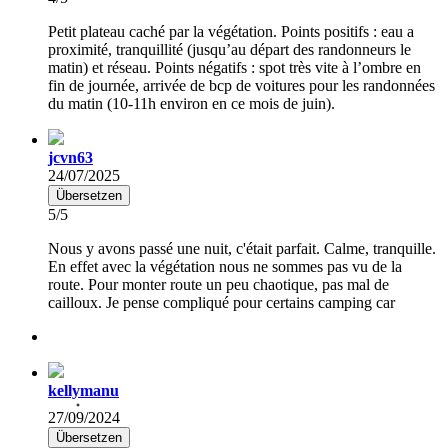
Petit plateau caché par la végétation. Points positifs : eau a
proximité, tranquillité (jusqu’au départ des randonneurs le
matin) et réseau. Points négatifs : spot très vite à l’ombre en
fin de journée, arrivée de bcp de voitures pour les randonnées
du matin (10-11h environ en ce mois de juin).
jcvn63
24/07/2025
Übersetzen
5/5
Nous y avons passé une nuit, c'était parfait. Calme, tranquille.
En effet avec la végétation nous ne sommes pas vu de la
route. Pour monter route un peu chaotique, pas mal de
cailloux. Je pense compliqué pour certains camping car
kellymanu
27/09/2024
Übersetzen