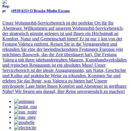
(4930-632) O Brasão Minho Escape
Unser Wohnmobil-Servicebereich ist der perfekte Ort für Ihr
Abenteuer. Willkommen auf unserem Wohnmobil-Servicebereich,
der strategisch günstig gelegen ist und Ihnen ein Höchstmaß an
Komfort, Natur und Gemeinschaft bietet! Er ist nur 1 km von der
Festung Valença entfernt. Reisen Sie in die Vergangenheit und
erkunden Sie eine der beeindruckendsten Festungen Europas (ein
prächtiges Bauwerk, das die Zeit überdauert hat). Die Festung
Valença mit ihren jahrhundertealten Mauern, Kunsthandwerksläden
und typischen Restaurants ist ein absolutes Muss! Unser
Servicebereich ist der ideale Ausgangspunkt, um Natur, Geschichte
und Kultur auf praktische Weise zu erkunden. Kommen Sie und
erleben Sie das Beste, was Valença zu bieten hat! Unsere
privilegierte Lage bietet Ihnen Komfort und Abenteuer in greifbarer
Nähe! Wir freuen uns darauf, Ihre Reise unvergesslich zu machen!