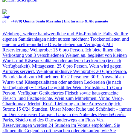
(4970) Quinta Santa Marinha | Enoturismo & Alojamento
Weinberg, weitere handwerkliche und Bio-Produkte. Falls Sie Ihre
eigenen Sanitäranlagen nicht nutzen möchten: Trockentoiletten und
eine umweltfreundliche Dusche stehen zur Verfügung. Mit
Reservierung: Weinprobe: 15 € pro Person. Ich biete Ihnen eine
Verkostung von 3 verschiedenen Weinen an, begleitet von kleinen
Wurst- und Käsespezialitäten oder anderen Leckereien (je nach
Verfügbarkeit). Mittagessen: 25 € pro Person. Wein wird gegen
Aufpreis serviert. Weintour inklusive Weinprobe: 20 € pro Person.
Picknickkorb zum Mitnehmen für 2 Personen: 30 €. Auswahl an
Wurst- und Käsespezialitäten oder anderen Leckereien (je nach
Verfügbarkeit) + 1 Flasche gekühlter Wein. Frühstück: 15 € pro
Person. Verfügbar: Geräuchertes Fleisch sowie hausgemachte
Fleisch- und Fischgerichte. Wein zum Mitnehmen: Vinho Verde,
Chardonnay, Merlot, Rosé. Lieferung an Ihre Adresse möglich.
Strom: 15 €/24 Stunden. Unser Motto: Ruhe und Schönheit – immer
im Dienste unserer Camper. Ganz in der Nähe des Peneda/Gerês-
Parks, Sistelo und des Ökowanderwegs am Fluss Vez.
Reservierungen werden 24 Stunden im Voraus empfohlen. Sie
können die Gegend so oft besuchen oder einkaufen, wie Sie