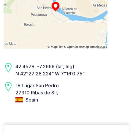
42.4578, -7.2669 (lat, lng)
N 42°27’28.224” W 7°16’0.75”
18 Lugar San Pedro
27310 Ribas de Sil,
Spain