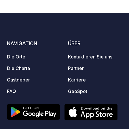
Urlaub. Entspannen Sie sich im Kreis
10
53
3.3
★
Fotos
Kommentare
Bewertung
der Familie in einer naturbelassenen
Umgebung…
NAVIGATION
ÜBER
Die Orte
Kontaktieren Sie uns
Die Charta
Partner
Gastgeber
Karriere
FAQ
GeoSpot