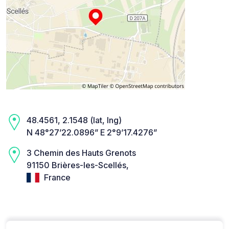
48.4561, 2.1548 (lat, lng)
N 48°27’22.0896” E 2°9’17.4276”
3 Chemin des Hauts Grenots
91150 Brières-les-Scellés,
France