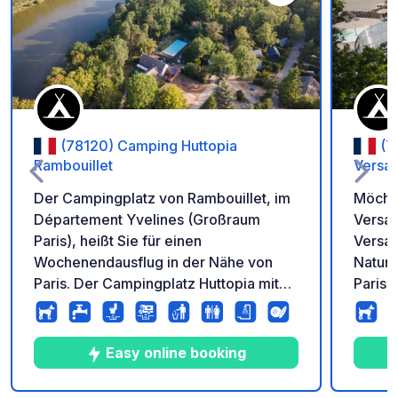
Zu Ihren Favoriten 
(78120) Camping Huttopia
(7
Rambouillet
Versai
Der Campingplatz von Rambouillet, im
Möchte
Département Yvelines (Großraum
Versai
Paris), heißt Sie für einen
Versai
Wochenendausflug in der Nähe von
Natur,
Paris. Der Campingplatz Huttopia mit
Paris e
seinem ökologischen
schöne
Naturschwimmbad liegt im Herzen
Schwi
eines Staatsforstes am Ufer des
Wohnz
Easy online booking
Teiches Etang d’Or und bietet somit
zum Te
einen schönen Rahmen für Ihren
Entspa