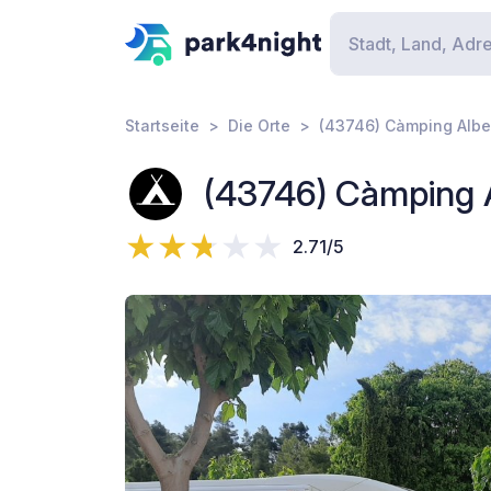
Startseite
Die Orte
(43746) Càmping Albe
(43746) Càmping A
2.71/5