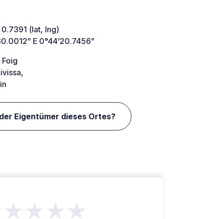
 0.7391 (lat, lng)
30.0012” E 0°44’20.7456”
 Foig
ivissa,
in
 der Eigentümer dieses Ortes?
★★★★★