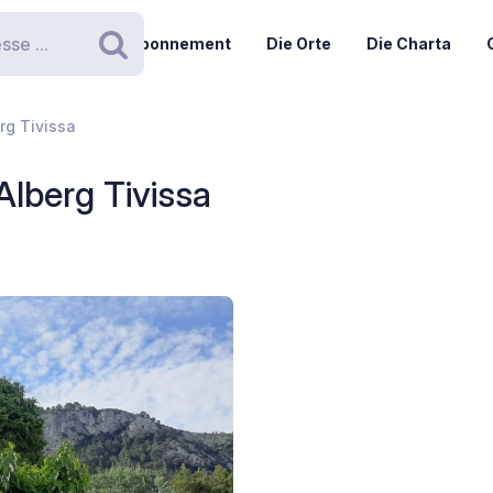
Abonnement
Die Orte
Die Charta
Suchen
rg Tivissa
lberg Tivissa