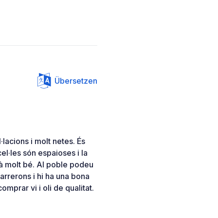
Übersetzen
lacions i molt netes. És
cel·les són espaioses i la
à molt bé. Al poble podeu
arrerons i hi ha una bona
omprar vi i oli de qualitat.