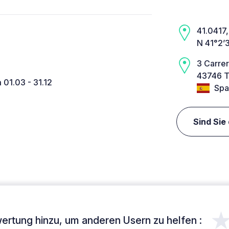
41.0417,
N 41°2’
3 Carrer
43746 T
 01.03 - 31.12
Spa
Sind Sie
ertung hinzu, um anderen Usern zu helfen :