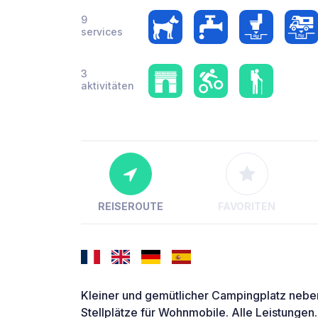
9
services
3
aktivitäten
REISEROUTE
FAVORITEN
Kleiner und gemütlicher Campingplatz neb
Stellplätze für Wohnmobile. Alle Leistungen.