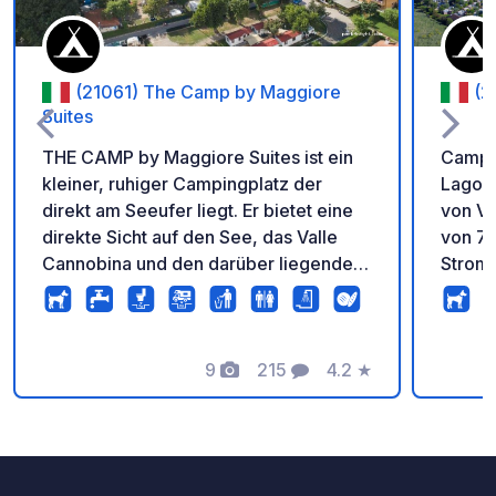
(21061) The Camp by Maggiore
(2
Suites
THE CAMP by Maggiore Suites ist ein
Campin
kleiner, ruhiger Campingplatz der
Lago M
direkt am Seeufer liegt. Er bietet eine
von Ve
direkte Sicht auf den See, das Valle
von 70
Cannobina und den darüber liegenden
Stroma
Monte Limidario. Die Fähre ist zu Fuß
Frisch
gut zu erreichen. Die Stellplätze sind
sowie
begrünt und bieten genügend Platz für
Sanitä
Zelte, Wohnmobile und Wohnwagen
9
215
4.2
★
Babyr
Fotos
Kommentare
Bewertung
(Längen über 7m sollten auf jeden Fall
-trock
angekündigt sein). Es sind Strom- und
Camper
Wasseranschlüsse vorhanden und der
Stellp
Platz bietet eine familiäre Atmosphäre.
Genehmi