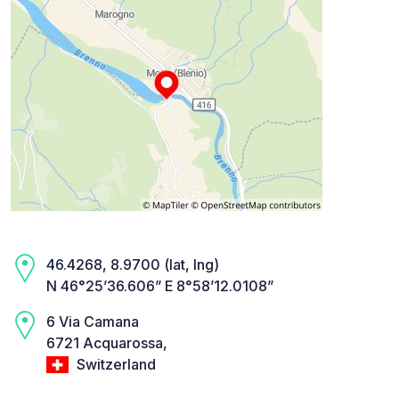
46.4268, 8.9700 (lat, lng)
N 46°25’36.606” E 8°58’12.0108”
6 Via Camana
6721 Acquarossa,
Switzerland