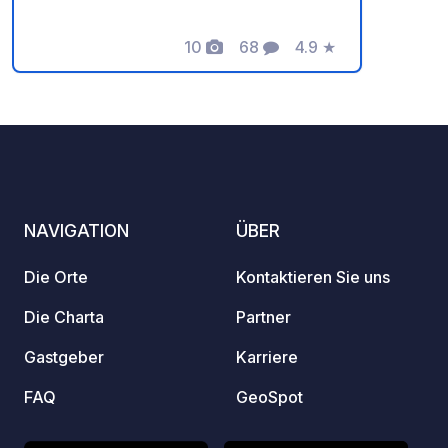
Stellplätze für Wohnmobile. Es gibt ein
Schwimmbad, Dusche, Toilette,
10
68
4.9
★
Fotos
Kommentare
Bewertung
Waschküche und Küche.
NAVIGATION
ÜBER
Die Orte
Kontaktieren Sie uns
Die Charta
Partner
Gastgeber
Karriere
FAQ
GeoSpot