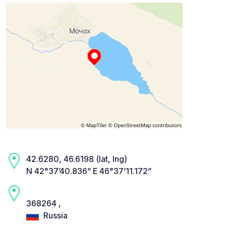
42.6280, 46.6198 (lat, lng)
N 42°37’40.836” E 46°37’11.172”
368264 ,
Russia