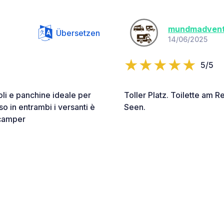
mundmadvent
Übersetzen
14/06/2025
5/5
li e panchine ideale per
Toller Platz. Toilette am
o in entrambi i versanti è
Seen.
 camper