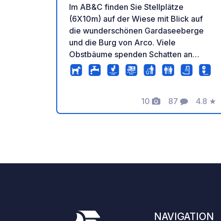
Im AB&C finden Sie Stellplätze
(6X10m) auf der Wiese mit Blick auf
die wunderschönen Gardaseeberge
und die Burg von Arco. Viele
Obstbäume spenden Schatten an
heißen Tagen. Die gepflegten
Sanitäranlagen befinden sich im Haus.
10
87
4.8
★
Fotos
Kommentare
Bewer
NAVIGATION