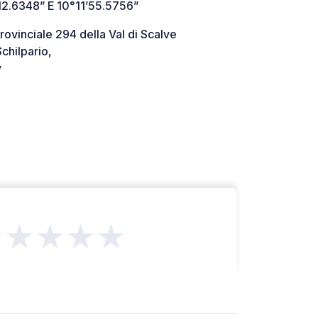
12.6348” E 10°11’55.5756”
rovinciale 294 della Val di Scalve
chilpario,
y
★★★★★