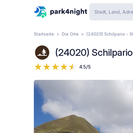
Startseite
Die Orte
(24020) Schilpario - S
(24020) Schilpario
4.5/5