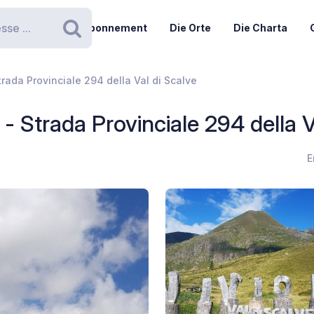
Abonnement
Die Orte
Die Charta
Suchen
trada Provinciale 294 della Val di Scalve
 - Strada Provinciale 294 della V
E