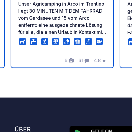
Unser Agricamping in Arco im Trentino
A
liegt 30 MINUTEN MIT DEM FAHRRAD
ge
vom Gardasee und 15 vom Arco
E
entfernt: eine ausgezeichnete Lösung
da
für alle, die einen Urlaub in Kontakt mit
Fa
der Natur und unseren Tieren erleben
se
möchten. unseren Tieren erleben
au
wollen. Eine einzigartige Erfahrung, die
e
dem ländlichen Leben gewidmet ist,
6
61
4.8
★
wo
tung
Fotos
Kommentare
Bewertung
mit direktem Kontakt zur Landwirtschaft
je
und zur Tierwelt, kombiniert mit
das
typischen lokalen Produkten, mit
tr
Nachhaltigkeit. Jeden Tag verarbeiten
wä
wir die Milch unserer 9 Kühe zu Käse
Mo
und Eiscreme und züchten Schweine
e
und Hühner für die Herstellung von
ge
Wurst und Eiern: alles ist jederzeit im
oh
Laden oder bei unseren Frühstücks-
Op
ÜBER
und Verkostungsbuffets erhältlich.
du