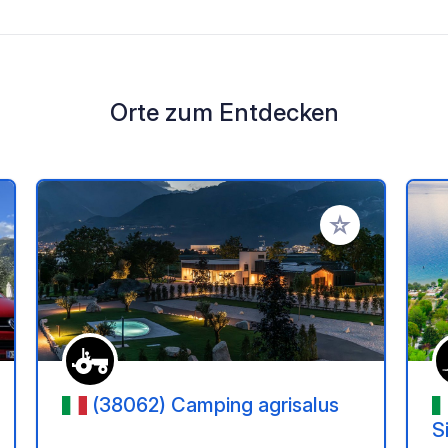
Orte zum Entdecken
en Favoriten hinzufügen
Zu Ihren Favorit
(38062) Camping agrisalus
S