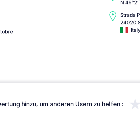
N 46°2’
Strada P
24020 S
Ital
ttobre
ertung hinzu, um anderen Usern zu helfen :