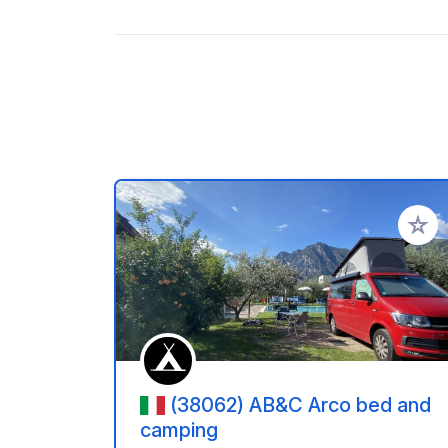
Zu Ihr
(38062) AB&C Arco bed and
camping