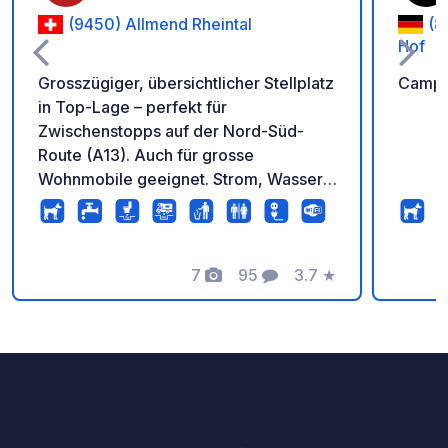
(9450) Allmend Rheintal
(8
Hof
Grosszügiger, übersichtlicher Stellplatz
Campin
in Top-Lage – perfekt für
Zwischenstopps auf der Nord-Süd-
Route (A13). Auch für grosse
Wohnmobile geeignet. Strom, Wasser,
Abfallentsorgung und einfache
Sanitäranlagen inklusive. Keine
Anmeldung nötig. Pauschalpreis CHF/€
20 pro Nacht und Fahrzeug. Maximaler
7
95
3.7
★
Fotos
Kommentare
Bewertung
Aufenthalt: 5 Nächte. Regelmässige
Platzkontrollen. Idealer Ausgangspunkt
für vielfältige Ausflüge in der Region.