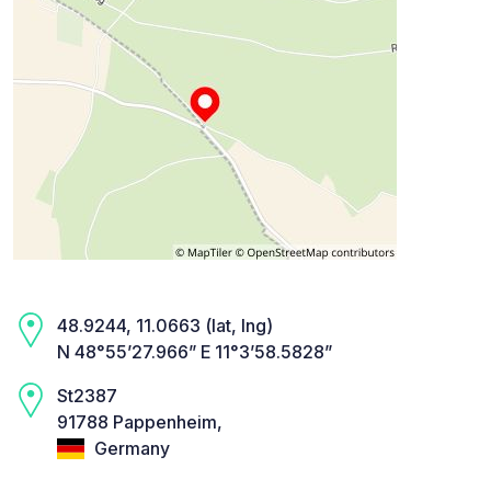
48.9244, 11.0663 (lat, lng)
N 48°55’27.966” E 11°3’58.5828”
St2387
91788 Pappenheim,
Germany