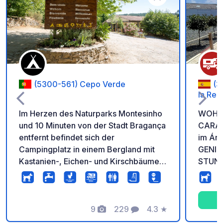
Zu Ihren Favoriten 
(5300-561) Cepo Verde
(3
la Rei
Im Herzen des Naturparks Montesinho
WOHN
und 10 Minuten von der Stadt Bragança
CARAVAN
entfernt befindet sich der
im Áre
Campingplatz in einem Bergland mit
GENIE
Kastanien-, Eichen- und Kirschbäumen
STUND
an einem Ort, der als antike römische
IN. (z
Kolonie anerkannt ist. Der
0:00 Uhr) Onli
Campingplatz verfügt über individuelle
ausschl
Räume mit reichlich Schatten, eine Bar
9
229
4.3
★
Regist
Fotos
Kommentare
Bewertung
und ein ganzjährig geöffnetes
Telefo