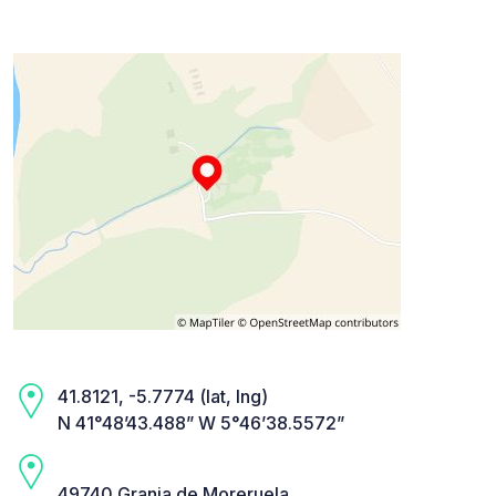
41.8121, -5.7774 (lat, lng)
N 41°48’43.488” W 5°46’38.5572”
49740 Granja de Moreruela,