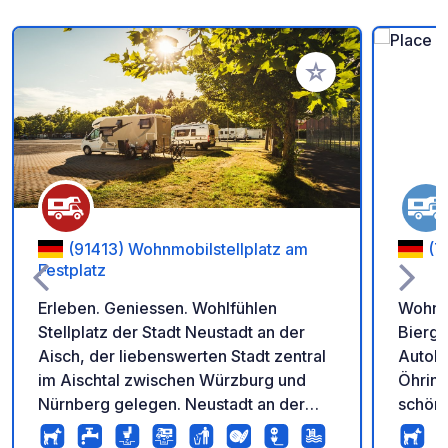
Zu Ihren Favoriten 
(91413) Wohnmobilstellplatz am
(7
Festplatz
Erleben. Geniessen. Wohlfühlen
Wohnmo
Stellplatz der Stadt Neustadt an der
Bierga
Aisch, der liebenswerten Stadt zentral
Autob
im Aischtal zwischen Würzburg und
Öhring
Nürnberg gelegen. Neustadt an der
schön
Aisch ist einer von 100
Fahrradtouren. 