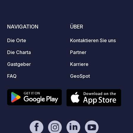
persön
nicht 
gerne 
Sie auf un
NAVIGATION
ÜBER
Koste
Gebäud
Die Orte
Kontaktieren Sie uns
begren
Sonnenseg
Die Charta
Partner
Services (o
Gastgeber
Karriere
Dalí-M
Stellp
FAQ
GeoSpot
(innen
Repara
und -w
Cateri
Sie die Ve
und Zu
9:00 bis
später