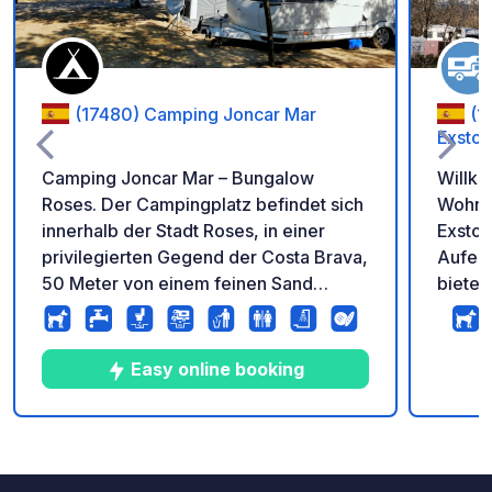
(17480) Camping Joncar Mar
(1
Exsto
Camping Joncar Mar – Bungalow
Willk
Roses. Der Campingplatz befindet sich
Wohnmo
innerhalb der Stadt Roses, in einer
Exstoso! Ihr sicherer und ko
privilegierten Gegend der Costa Brava,
Aufenth
50 Meter von einem feinen Sand
bieten
Strand. Ob im Caravan oder im Zelt –
große
bergseitig oder seeseitig – bei uns sind
bis zu
Sie in bester Gesellschaft. Der
teilwe
Easy online booking
Camping Joncar Mar hatt einfach alles,
Sicherhei
damit sich ihre Familie rund um die Uhr
ist ko
wohlfühlt. Ganzjährig geöffnet.
und nachts
10
362
3.4
★
Fotos
Kommentare
Bewertung
dem G