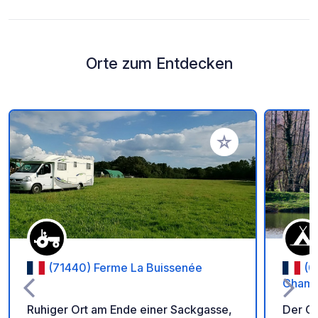
Orte zum Entdecken
Zu Ihren Favoriten 
(71440) Ferme La Buissenée
(0
Champ
Ruhiger Ort am Ende einer Sackgasse,
Der C