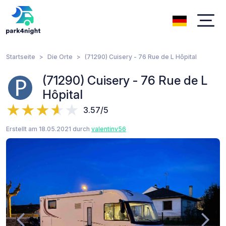
Startseite
Die Orte
(71290) Cuisery - 76 Rue de L Hôpital
(71290) Cuisery - 76 Rue de L
Hôpital
3.57/5
Erstellt am 18.05.2021 durch
valentinv56