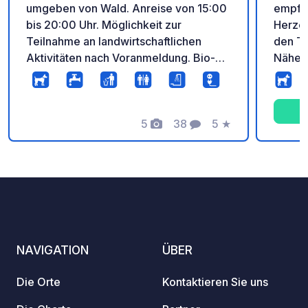
umgeben von Wald. Anreise von 15:00
empfän
bis 20:00 Uhr. Möglichkeit zur
Herzen
Teilnahme an landwirtschaftlichen
den To
Aktivitäten nach Voranmeldung. Bio-
Nähe 
Bauernhof mit Eseln, Pferden, Ziegen,
Nord i
Hunden, Katzen und Hühnern.
d'été 
Mahlzeiten mit hofeigenen Produkten
Ihren 
nach Voranmeldung.
5
38
5
★
Geländ
Fotos
Kommentare
Bewertung
verfüg
geräum
Vergnü
mit de
sind d
versch
NAVIGATION
ÜBER
Die Orte
Kontaktieren Sie uns