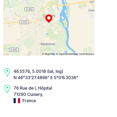
46.5576, 5.0018 (lat, lng)
N 46°33’27.4896” E 5°0’6.3036”
76 Rue de L Hôpital
71290 Cuisery,
France