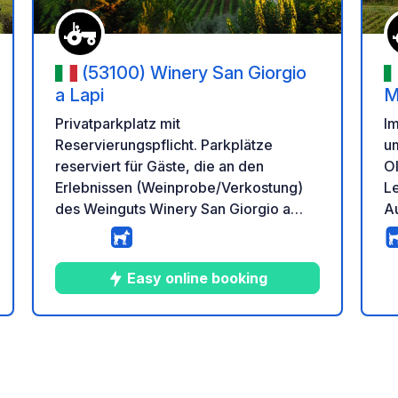
(53100) Winery San Giorgio
a Lapi
M
Privatparkplatz mit
Im
Reservierungspflicht. Parkplätze
u
reserviert für Gäste, die an den
O
Erlebnissen (Weinprobe/Verkostung)
Le
des Weinguts Winery San Giorgio a
Au
Lapi teilnehmen. Letzte Ankunft des
Tages bis 17:30 Uhr. Verkostungen
geöffnet von April bis Oktober.
Easy online booking
Reservierung über die Website Wählen
tung
Sie einen Stellplatz für die Anzahl der
Wohnmobile und buchen Sie eines der
8
105
4.8
★
Fotos
Kommentare
Bewertung
verfügbaren Erlebnisse.