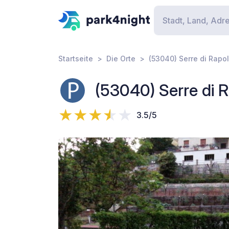
Startseite
Die Orte
(53040) Serre di Rapol
(53040) Serre di R
3.5/5