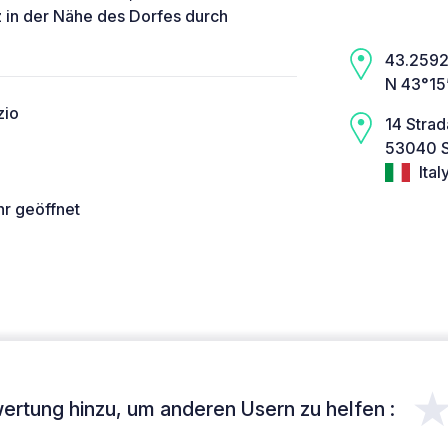
 in der Nähe des Dorfes durch
43.2592,
N 43°15
zio
14 Strad
53040 S
Ital
hr geöffnet
ertung hinzu, um anderen Usern zu helfen :