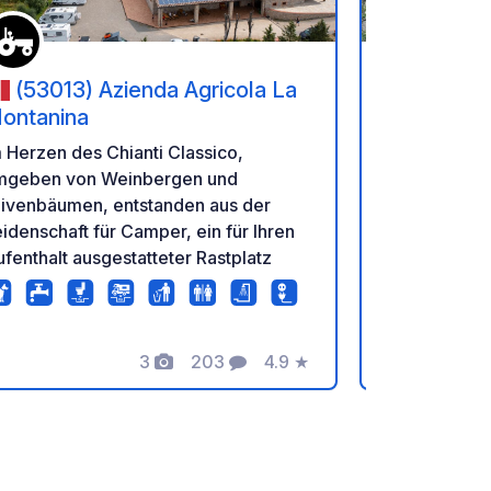
(53013) Azienda Agricola La
(53042
ontanina
Wir sind ein
 Herzen des Chianti Classico,
Mühle. Hier
mgeben von Weinbergen und
Olivenbäume
livenbäumen, entstanden aus der
Innenhof en
idenschaft für Camper, ein für Ihren
Mühle besich
fenthalt ausgestatteter Rastplatz
Olivenöl ext
Reservierun
WhatsApp od
3
203
4.9
★
in Ihren Ko
Fotos
Kommentare
Bewertung
Check-in ist
Reservierun
WhatsApp er
Sie mit off