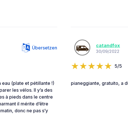
catandfox
Übersetzen
30/09/2022
5/5
eau (plate et pétillante !)
pianeggiante, gratuito, a d
rer les vélos. Il y’a des
es à pieds dans le centre
charmant il mérite d’être
i matin, donc ne pas s’y