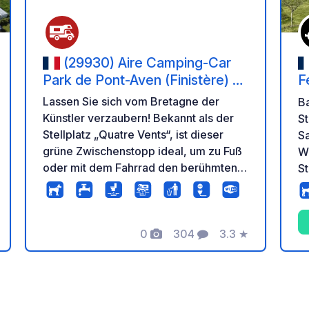
(29930) Aire Camping-Car
Park de Pont-Aven (Finistère) –
F
Cité des Peintres et Gorges de
Lassen Sie sich vom Bretagne der
Ba
l'Aven
Künstler verzaubern! Bekannt als der
St
Stellplatz „Quatre Vents“, ist dieser
Sa
grüne Zwischenstopp ideal, um zu Fuß
W
oder mit dem Fahrrad den berühmten
S
Hafen von Pont-Aven, seine
Stellpl
Kunstgalerien, Mühlen und die
€/kWh). 
wunderschönen Wege entlang des
von
Flusses zu erreichen. Der Stellplatz
0
304
3.3
★
und
tung
Fotos
Kommentare
Bewertung
bietet moderne Einrichtungen: ebene
Uh
und befestigte Stellflächen,
B
Stromanschlüsse für jedes Wohnmobil,
e
kostenloses WLAN, eine