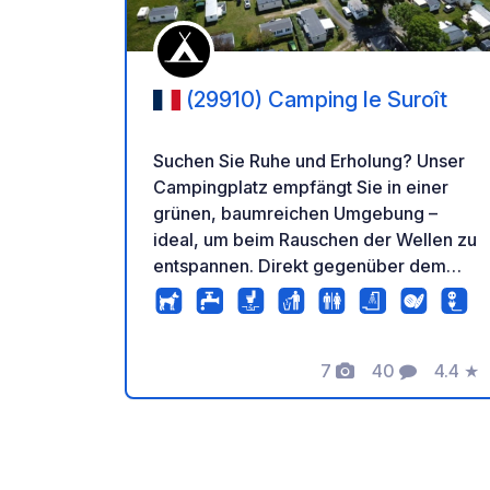
(29910) Camping le Suroît
Suchen Sie Ruhe und Erholung? Unser
Campingplatz empfängt Sie in einer
grünen, baumreichen Umgebung –
ideal, um beim Rauschen der Wellen zu
entspannen. Direkt gegenüber dem
Strand gelegen, genießen Sie einen
wunderschönen Ausblick und direkten
Zugang zum Meer. Eine wahre Oase
des Friedens für Ihren Aufenthalt mit
7
40
4.4
★
Fotos
Kommentare
Bewer
dem Wohnmobil oder Campervan.