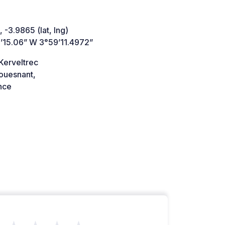
 -3.9865 (lat, lng)
’15.06” W 3°59’11.4972”
Kerveltrec
ouesnant,
nce