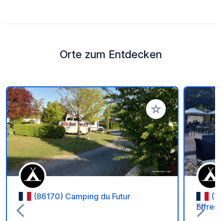
Orte zum Entdecken
Zu Ihren Favoriten 
(86170) Camping du Futur
(7
Effres