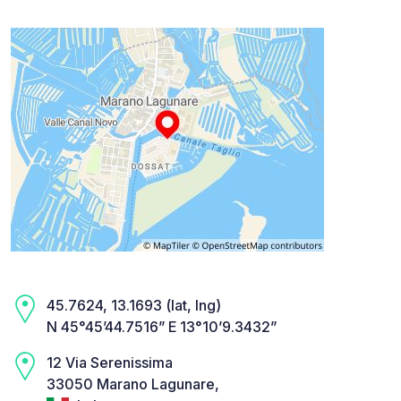
45.7624, 13.1693 (lat, lng)
N 45°45’44.7516” E 13°10’9.3432”
12 Via Serenissima
33050 Marano Lagunare,