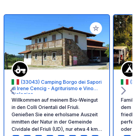
Zu Ihren Favoriten 
(33043) Camping Borgo dei Sapori
(3
di Irene Cencig - Agriturismo e Vino
Biologico
Willkommen auf meinem Bio-Weingut
Famili
in den Colli Orientali del Friuli.
dem H
Genießen Sie eine erholsame Auszeit
friedl
inmitten der Natur in der Gemeinde
perfek
Cividale del Friuli (UD), nur etwa 4 km
oder R