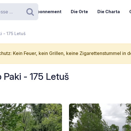
Abonnement
Die Orte
Die Charta
Suchen
i - 175 Letuš
hutz: Kein Feuer, kein Grillen, keine Zigarettenstummel in d
 Paki - 175 Letuš