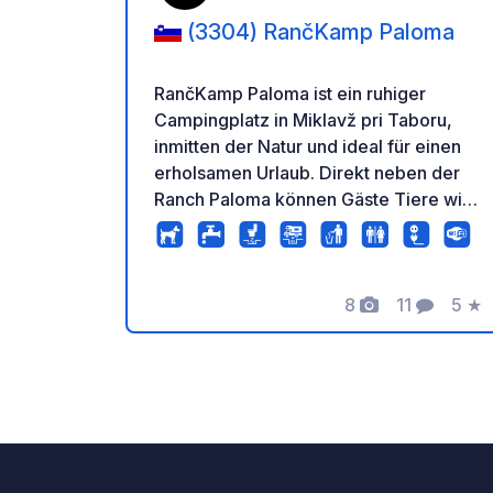
(3304) RančKamp Paloma
RančKamp Paloma ist ein ruhiger
Campingplatz in Miklavž pri Taboru,
inmitten der Natur und ideal für einen
erholsamen Urlaub. Direkt neben der
Ranch Paloma können Gäste Tiere wie
Pferde, Schweine und Kaninchen
beobachten – ein tolles Erlebnis,
besonders für Familien mit Kindern.
Der Campingplatz bietet Spielplätze,
8
11
5
★
Fotos
Kommentar
Bewe
Tischfußball, Tischtennis und sogar
Pilates-Kurse. Die Gegend eignet sich
hervorragend zum Wandern und
Radfahren und ist gleichzeitig
verkehrsgünstig an die Autobahn
angebunden. Ein perfekter Ort zum
Entspannen und Genießen der Natur.