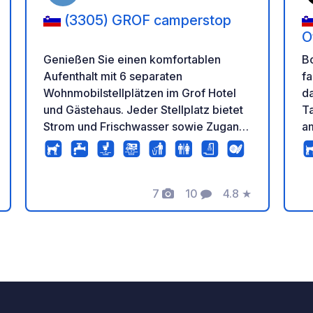
(3305) GROF camperstop
O
Genießen Sie einen komfortablen
Bo
Aufenthalt mit 6 separaten
fa
Wohnmobilstellplätzen im Grof Hotel
d
und Gästehaus. Jeder Stellplatz bietet
Ta
Strom und Frischwasser sowie Zugang
am F
zu sauberen Sanitäranlagen,
fa
Warmwasserduschen und einem
wu
Wäscheservice. Der perfekte
au
Zwischenstopp für Radfahrer und
7
10
4.8
★
O
e
rtung
Fotos
Kommentare
Bewertung
Motorradfahrer – das Hotel ist bestens
li
für beide ausgestattet und somit der
de
ideale Ausgangspunkt, um die
Es
Umgebung zu erkunden. Lassen Sie
Ze
sich im renommierten Restaurant mit
seiner exzellenten Küche verwöhnen.
Frühstück, Mittag- und Abendessen