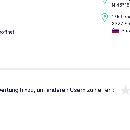
N 46°18
175 Let
3327 Šm
Slo
eöffnet
ertung hinzu, um anderen Usern zu helfen :