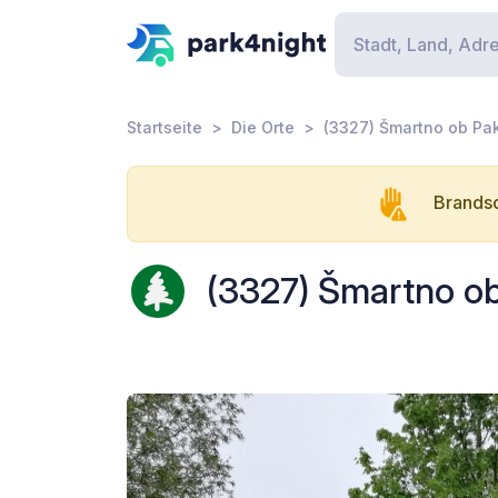
Startseite
Die Orte
(3327) Šmartno ob Pak
Brandsc
(3327) Šmartno ob