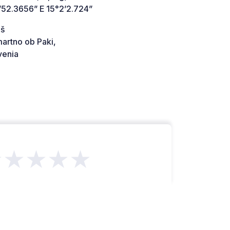
’52.3656” E 15°2’2.724”
uš
artno ob Paki,
venia
★★★★★