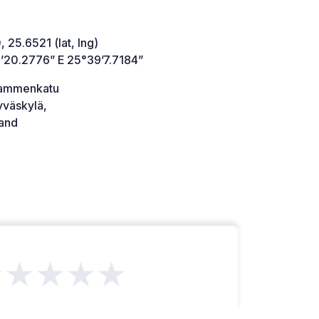
 25.6521 (lat, lng)
’20.2776” E 25°39’7.7184”
lammenkatu
yväskylä,
land
★★★★★