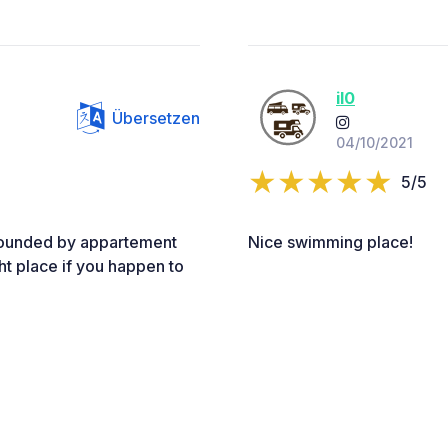
il0
Übersetzen
04/10/2021
5/5
rrounded by appartement
Nice swimming place!
ght place if you happen to