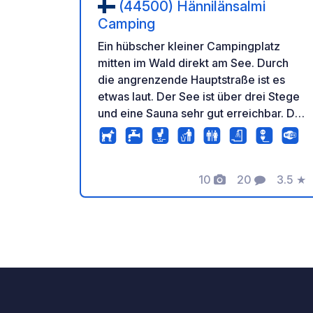
(44500) Hännilänsalmi
Camping
Ein hübscher kleiner Campingplatz
mitten im Wald direkt am See. Durch
die angrenzende Hauptstraße ist es
etwas laut. Der See ist über drei Stege
und eine Sauna sehr gut erreichbar. Die
Sauna kann täglich von 17:00 bis 19:00
Uhr kostenlos genutzt werden.
10
20
3.5
★
Fotos
Kommentare
Bewer