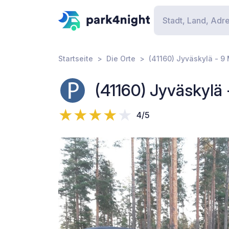
Startseite
Die Orte
(41160) Jyväskylä - 9
(41160) Jyväskylä
4/5