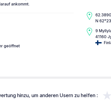
darauf ankommt.
62.3890,
N 62°23
9 Mylly
41160 J
Fin
hr geöffnet
ertung hinzu, um anderen Usern zu helfen :