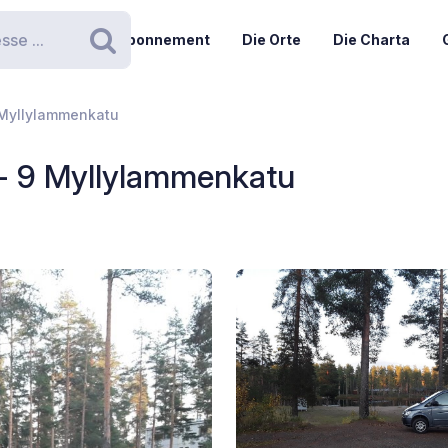
Abonnement
Die Orte
Die Charta
Suchen
 Myllylammenkatu
 - 9 Myllylammenkatu