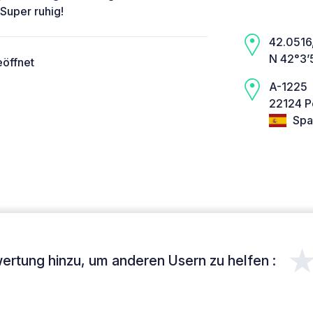
Super ruhig!
42.0516,
N 42°3’
eöffnet
A-1225
22124 P
Spa
ertung hinzu, um anderen Usern zu helfen :