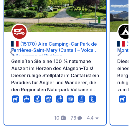
Zu Ihren Favoriten 
(15170) Aire Camping-Car Park de
(1
Ferrières-Saint-Mary (Cantal) – Volcans
Monts 
d'Auvergne et Rivières.
Genießen Sie eine 100 % naturnahe
Diese 
Auszeit im Herzen des Alagnon-Tals!
eines 
Dieser ruhige Stellplatz im Cantal ist ein
Bergpa
Paradies für Angler und Wanderer, die
ruhig
den Regionalen Naturpark Vulkane der
zum Pu
Auvergne entdecken möchten. Eine
willk
Oase der Ruhe und frischen Bergluft.
Der Platz bietet hochwertige
Einrichtungen mit Stromanschluss an
10
76
4.4
★
Fotos
Kommentare
Bewertung
jedem Stellplatz, Mülltrennung, einer
funktionalen Entsorgungsstation und