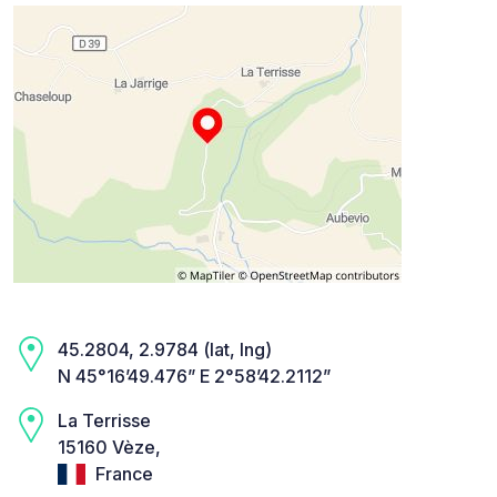
45.2804, 2.9784 (lat, lng)
N 45°16’49.476” E 2°58’42.2112”
La Terrisse
15160 Vèze,
France